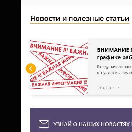
Новости и полезные статьи
льшие
ВНИМАНИЕ !
графике раб
ы LED
В виду начала пас
 для
отпусков мы немно
дустрии
вым
28.07.2026 г.
Статья
эти
твечая
е для
стью
УЗНАЙ О НАШИХ НОВОСТЯХ 