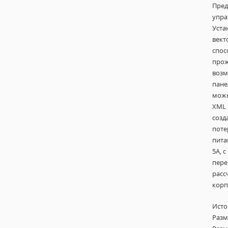
Пред
упра
Уста
вект
спос
прож
возм
пане
можн
XML 
созд
поте
пита
5А, 
пере
расс
корп
Исто
Разм