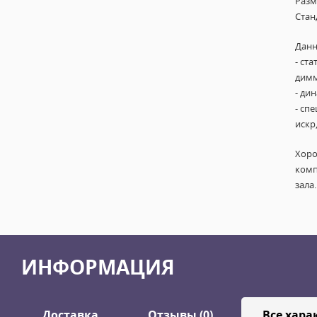
Разм
Стан
Данн
- ст
димм
- ди
- сп
искр,
Хоро
комп
зала.
ИНФОРМАЦИЯ
Доставка
Отзывы (0)
Все хара