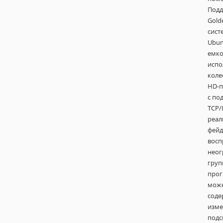
Подд
Gold
сист
Ubun
емко
испо
коле
HD-п
с по
TCP/
реал
фейд
восп
неог
груп
про
може
соде
изме
подс