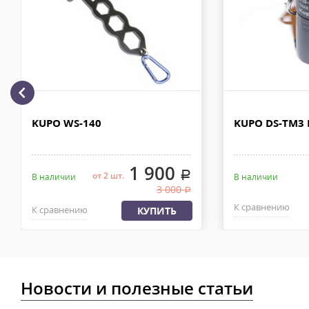
МКАД после 100% предоплаты. Вес заказа не более 100 кг, габа
110х90х80 см. Сроки доставки 2-4 рабочих дня. Стоимость дост
рублей. Документы отправляем с заказом или по ЭДО.
Доставка по Москве, МО и России - EMS ПОЧТА РОССИИ
Отправку заказа курьерской службой EMS осуществляем из офи
в течении 2-4х рабочих дней с момента 100% предоплаты, весом
KUPO WS-140
KUPO DS-TM3 D
1 900
.
от 2 шт.
В наличии
В наличии
3 000
.
К сравнению
К сравнению
КУПИТЬ
Новости и полезные статьи