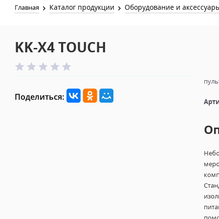
Каталог продукции
Оборудование и аксессуар
Главная
KK-X4 TOUCH
пуль
Поделиться:
Арти
О
Небо
меро
комп
Стан
изол
пита
помо