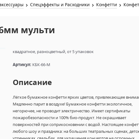
Звук и Видео
аксессуары
Спецэффекты и Расходники
Конфетти
Конфет
Лампы для бассейна
2х канальные модули
Коммутация и Материалы
3х канальные модули
х6мм мульти
Управление и Распределение
4х канальные модули
Спецэффекты и Расходники
5и канальные модули
квадратное, разноцветный, от 5 упаковок
Артикул:
КБК-66-М
Описание
Лёгкое бумажное конфетти ярких цветов, привлекающее внима
Медленно парит в воздухе! Бумажное конфетти экологичное,
негорючее, не проводит электричество. Имеет сертификаты
пожаробезопасности и 100% био-продукт. Не окрашивает
поверхностей при соприкосновении с водой. Настоящее конфет
любого шоу и праздника: на больших театральных сценах, детс
утренниках, свадьбах, для украшения концертов на огромных