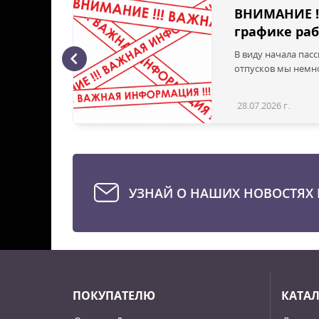
ВНИМАНИЕ !
графике раб
В виду начала пас
ая с
отпусков мы немно
28.07.2026 г.
Статья
УЗНАЙ О НАШИХ НОВОСТЯХ 
ПОКУПАТЕЛЮ
КАТА