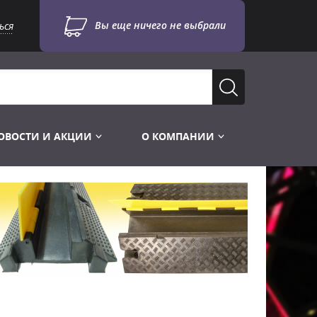
Вы еще ничего не выбрали
ься
ОВОСТИ И АКЦИИ
О КОМПАНИИ
Лампы для стробоскопов
Инструменты
Лампы UV TUV HNS
Готовые комплекты
Лебёдки и Аксессуары
Лампы видеопроекторные
Конструктор МИКРОСЦЕНА
Фермы Штативы Стойки
Пускорегулирующая аппаратура
6и канальные модули
Лестницы и Подиумы
Ламподержатели
7и канальные модули