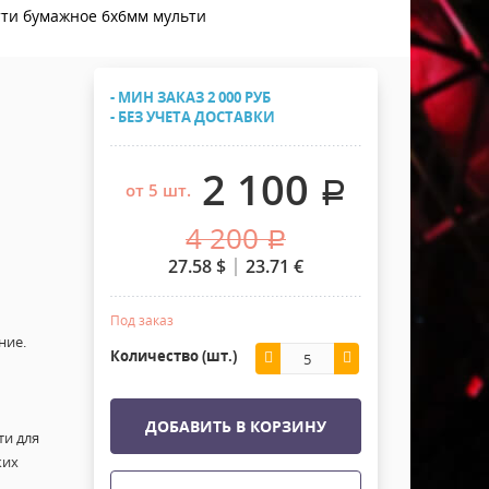
Хомуты Кронштейны Страховка
ти бумажное 6х6мм мульти
Напольные покрытия
Скотчи и Стяжки
Дополнительные элементы
- МИН ЗАКАЗ 2 000 РУБ
Защитные чехлы и Кейсы
- БЕЗ УЧЕТА ДОСТАВКИ
Лежачий полицейский ИДН
2 100
.
от 5 шт.
4 200
.
27.58
$
23.71
€
Под заказ
ние.
Количество (шт.)
ДОБАВИТЬ В КОРЗИНУ
ти для
ких