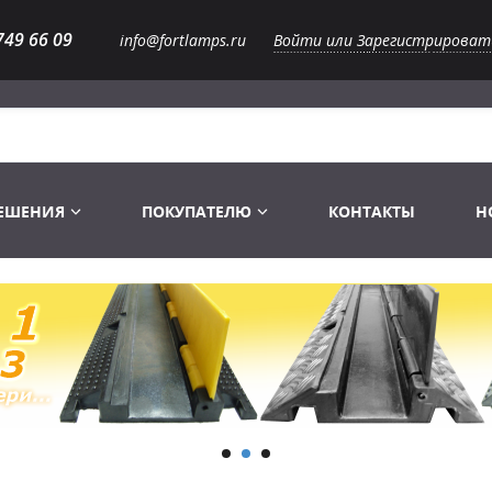
749 66 09
info@fortlamps.ru
Войти или Зарегистрироват
РЕШЕНИЯ
ПОКУПАТЕЛЮ
КОНТАКТЫ
Н
Лампы светодиодные
Распродажа
Лампы Винтаж Ретро Декор
Перчатки
Распродажа
 газоразрядные
Лампы галогенные 6-120 V
Сумки и подсумки
Световое оборудование
Лампы студийные 110-240 V
Распродажа
Ремни и страховка
Аксессуары для света
Лампы-фары PAR
1 канальные модули