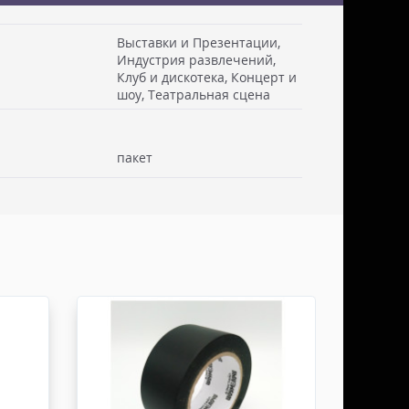
Выставки и Презентации,
Индустрия развлечений,
Клуб и дискотека, Концерт и
 см. Стоимость доставки включаем в товар.
шоу, Театральная сцена
. Документы отправляем с заказом или по ЭДО.
ссии - СДЭК
пакет
ьерской службы СДЭК осуществляем в течении 3-5
редоплаты и от суммы заказа не менее 50.000
абаритами не более 100х30х30 см. Заявку оформляет
жна быть приложена доверенность. Документы
ДО.
России - ТК ДЕЛОВЫЕ ЛИНИИ
ТК ДЕЛОВЫЕ ЛИНИИ осуществляем в течении 3-5
редоплаты, от суммы заказа не менее 50.000 руб,
итами не более 100х100х80 см. Заявку оформляет
жна быть приложена доверенность. Документы
ДО.