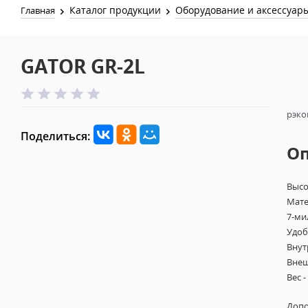
Каталог продукции
Оборудование и аксессуар
Главная
GATOR GR-2L
рэко
Поделиться:
О
Высо
Мате
7-ми
Удоб
Внут
Внеш
Вес -
Допо