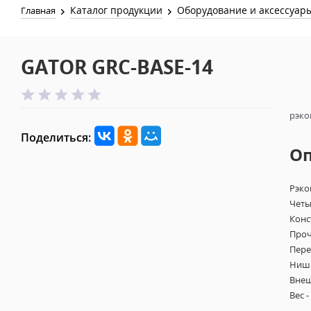
Каталог продукции
Оборудование и аксессуар
Главная
GATOR GRC-BASE-14
рэко
Поделиться:
О
Рэко
Четы
Конс
Проч
Пере
Ниши
Внеш
Вес -