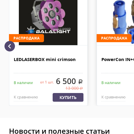
Доставка личным автотранспортом осуществляется по Москве и
МКАД после 100% предоплаты. Вес заказа не более 100 кг, габа
110х90х80 см. Сроки доставки 2-4 рабочих дня. Стоимость дост
рублей. Документы отправляем с заказом или по ЭДО.
Доставка по Москве, МО и России - EMS ПОЧТА РОССИИ
РАСПРОДАЖА
РАСПРОДАЖА
Отправку заказа курьерской службой EMS осуществляем из офи
в течении 2-4х рабочих дней с момента 100% предоплаты, весом
LEDLASERBOX mini crimson
PowerCon IN
6 500
.
от 1 шт.
В наличии
В наличии
13 000
.
К сравнению
К сравнению
КУПИТЬ
Новости и полезные статьи