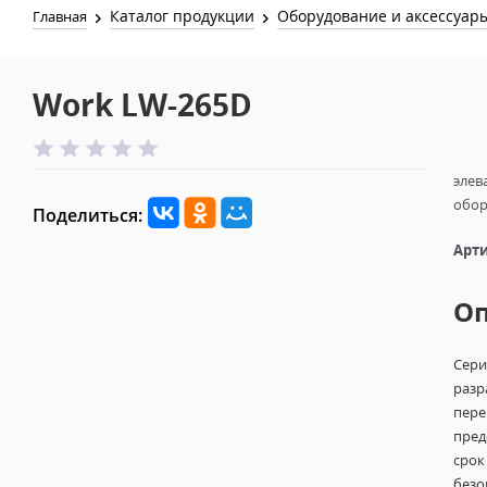
Каталог продукции
Оборудование и аксессуар
Главная
Work LW-265D
элев
обор
Поделиться:
Арти
О
Сери
разр
пере
пред
срок
безо