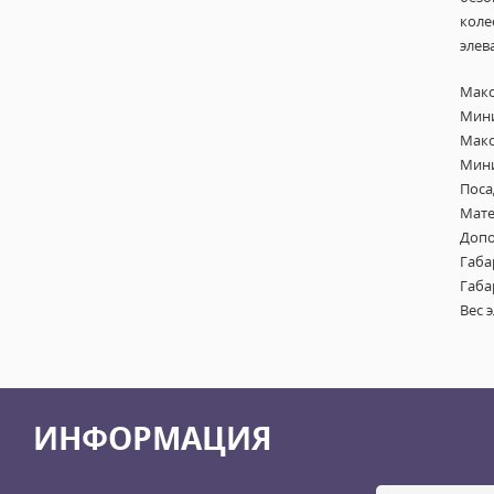
коле
элев
Макс
Мини
Макс
Мини
Поса
Мате
Допо
Габа
Габа
Вес 
ИНФОРМАЦИЯ