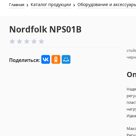
Каталог продукции
Оборудование и аксессуар
Главная
Nordfolk NPS01B
стой
черн
Поделиться:
О
Наде
регу
плас
нагр
Идеа
Макс
Регу