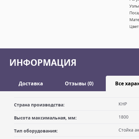
Узлы
Поса
Мате
Цвет
ИНФОРМАЦИЯ
Доставка
Отзывы (0)
Все хара
Оставить отзыв
КНР
Страна производства:
ДОСТАВКА
1800
Высота максимальная, мм:
Самовывоз из офиса
Ваше имя
Стойка а
Тип оборудования:
Вы можете забрать товар из офиса (метро "Бутырская") после
оплатив на месте. Для получения товара по счёту Вам необхо