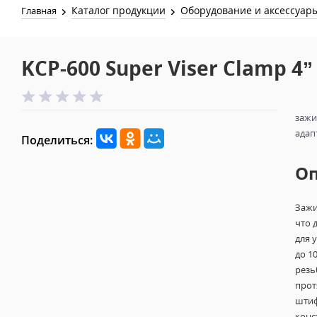
Каталог продукции
Оборудование и аксессуар
Главная
KCP-600 Super Viser Clamp 4” 
зажи
адапт
Поделиться:
О
Зажи
что 
для 
до 1
резь
прот
штиф
конс