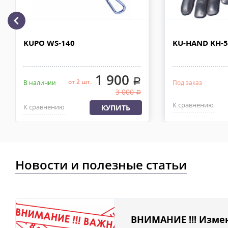
рублей. Документы отправляем с заказом или по ЭДО.
Доставка по Москве, МО и России - EMS ПОЧТА РОССИИ
Отправку заказа курьерской службой EMS осуществляем из офи
KUPO WS-140
KU-HAND KH-
в течении 2-4х рабочих дней с момента 100% предоплаты, весом
1 900
.
от 2 шт.
В наличии
Под заказ
3 000
.
К сравнению
К сравнению
КУПИТЬ
Новости и полезные статьи
ВНИМАНИЕ !!! Изме