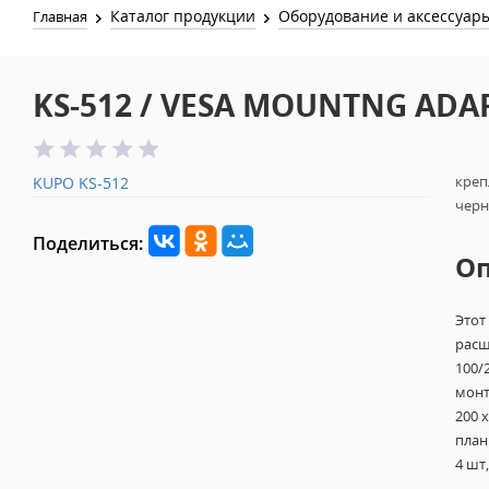
Каталог продукции
Оборудование и аксессуар
Главная
KS-512 / VESA MOUNTNG ADAP
креп
KUPO KS-512
чер
Поделиться:
О
Этот
расш
100/
монт
200 x
план
4 шт