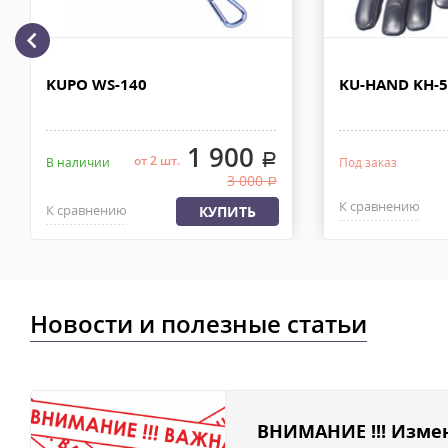
рублей. Документы отправляем с заказом или по ЭДО.
Доставка по Москве, МО и России - EMS ПОЧТА РОССИИ
Отправку заказа курьерской службой EMS осуществляем из офи
KUPO WS-140
KU-HAND KH-
в течении 2-4х рабочих дней с момента 100% предоплаты, весом
1 900
.
от 2 шт.
В наличии
Под заказ
3 000
.
К сравнению
К сравнению
КУПИТЬ
Новости и полезные статьи
ВНИМАНИЕ !!! Изме