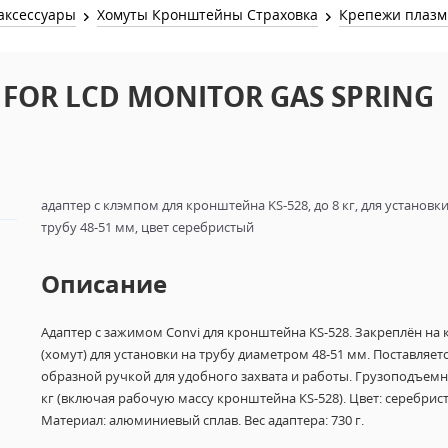
Звук и Видео
аксессуары
Хомуты Кронштейны Страховка
Крепежи плазм
Лампы для бассейна
2х канальные модули
Коммутация и Материалы
3х канальные модули
R FOR LCD MONITOR GAS SPRING
Управление и Распределение
4х канальные модули
Спецэффекты и Расходники
5и канальные модули
адаптер с клэмпом для кронштейна KS-528, до 8 кг, для установки
трубу 48-51 мм, цвет серебристый
Описание
Адаптер
с зажимом Convi для кронштейна
KS-528. Закреплён на 
(хомут)
для установки на трубу диаметром 48-51 мм.
Поставляется
образной ручкой для удобного захвата и работы.
Грузоподъемно
кг (включая рабочую массу кронштейна КS-528).
Цвет: серебрис
Материал: алюминиевый сплав.
Вес адаптера: 730 г.