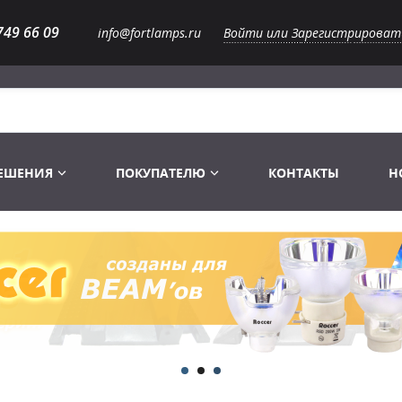
749 66 09
info@fortlamps.ru
Войти или Зарегистрироват
РЕШЕНИЯ
ПОКУПАТЕЛЮ
КОНТАКТЫ
Н
Лампы светодиодные
Распродажа
Лампы Винтаж Ретро Декор
Перчатки
Распродажа
 газоразрядные
Лампы галогенные 6-120 V
Сумки и подсумки
Световое оборудование
Лампы студийные 110-240 V
Распродажа
Ремни и страховка
Аксессуары для света
Лампы-фары PAR
1 канальные модули