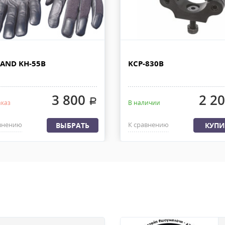
ДО.
При наличии товара на складе 
 РОССИИ
дней с момента 100% предоплат
груза с офиса или со склада. 
ляем из офиса или со склада
быть приложена доверенность.
латы, весом не более 30 кг и
AND KH-55B
KCP-830B
3 800
2 2
.
аказ
В наличии
внению
К сравнению
ВЫБРАТЬ
КУПИ