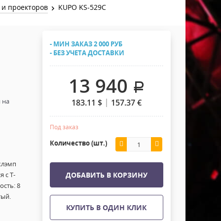
Хомуты Кронштейны Страховка
 и проекторов
KUPO KS-529C
Напольные покрытия
Скотчи и Стяжки
Дополнительные элементы
- МИН ЗАКАЗ 2 000 РУБ
Защитные чехлы и Кейсы
- БЕЗ УЧЕТА ДОСТАВКИ
Лежачий полицейский ИДН
13 940
.
 на
183.11
$
157.37
€
Под заказ
Количество (шт.)
клэмп
 с Т-
ДОБАВИТЬ В КОРЗИНУ
сть: 8
тый.
КУПИТЬ В ОДИН КЛИК