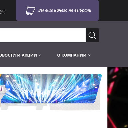
Вы еще ничего не выбрали
ься
ОВОСТИ И АКЦИИ
О КОМПАНИИ
Лампы для стробоскопов
Инструменты
Лампы UV TUV HNS
Готовые комплекты
Лебёдки и Аксессуары
Лампы видеопроекторные
Конструктор МИКРОСЦЕНА
Фермы Штативы Стойки
Пускорегулирующая аппаратура
6и канальные модули
Лестницы и Подиумы
Ламподержатели
7и канальные модули