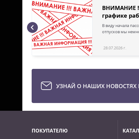
ВНИМАНИЕ !
графике раб
В виду начала пас
ая с
отпусков мы немно
28.07.2026 г.
Статья
УЗНАЙ О НАШИХ НОВОСТЯХ 
ПОКУПАТЕЛЮ
КАТА