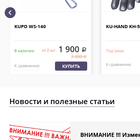
рублей. Документы отправляем с заказом или по ЭДО.
Доставка по Москве, МО и России - EMS ПОЧТА РОССИИ
Отправку заказа курьерской службой EMS осуществляем из офи
KUPO WS-140
KU-HAND KH-
в течении 2-4х рабочих дней с момента 100% предоплаты, весом
1 900
.
от 2 шт.
В наличии
Под заказ
3 000
.
К сравнению
К сравнению
КУПИТЬ
Новости и полезные статьи
ВНИМАНИЕ !!! Изме