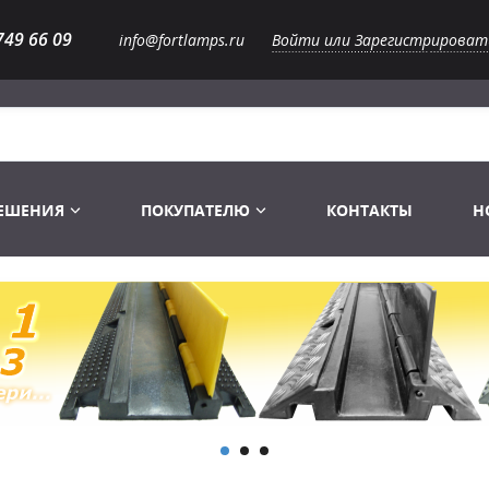
749 66 09
info@fortlamps.ru
Войти или Зарегистрироват
РЕШЕНИЯ
ПОКУПАТЕЛЮ
КОНТАКТЫ
Н
Лампы светодиодные
Распродажа
Лампы Винтаж Ретро Декор
Перчатки
Распродажа
 газоразрядные
Лампы галогенные 6-120 V
Сумки и подсумки
Световое оборудование
Лампы студийные 110-240 V
Распродажа
Ремни и страховка
Аксессуары для света
Лампы-фары PAR
1 канальные модули