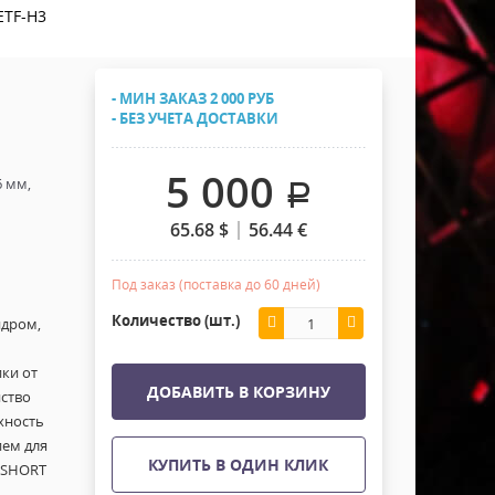
Хомуты Кронштейны Страховка
ETF-H3
Напольные покрытия
Скотчи и Стяжки
Дополнительные элементы
- МИН ЗАКАЗ 2 000 РУБ
Защитные чехлы и Кейсы
- БЕЗ УЧЕТА ДОСТАВКИ
Лежачий полицейский ИДН
5 000
6 мм,
.
65.68
$
56.44
€
Под заказ (поставка до 60 дней)
Количество (шт.)
ндром,
ки от
ДОБАВИТЬ В КОРЗИНУ
йство
хность
ем для
КУПИТЬ В ОДИН КЛИК
SHORT