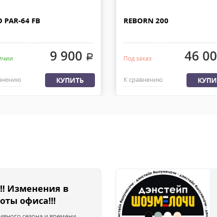
ДО.
При наличии товара на складе 
 РОССИИ
дней с момента 100% предоплат
 PAR-64 FB
REBORN 200
груза с офиса или со склада. 
ляем из офиса или со склада
быть приложена доверенность.
латы, весом не более 30 кг и
9 900
46 0
.
ичии
Под заказ
внению
К сравнению
КУПИТЬ
КУПИ
!! Изменения в
оты офиса!!!
сивного сезона и времени