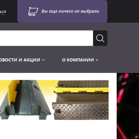
Вы еще ничего не выбрали
ься
ОВОСТИ И АКЦИИ
О КОМПАНИИ
Лампы для стробоскопов
Инструменты
Лампы UV TUV HNS
Готовые комплекты
Лебёдки и Аксессуары
Лампы видеопроекторные
Конструктор МИКРОСЦЕНА
Фермы Штативы Стойки
Пускорегулирующая аппаратура
6и канальные модули
Лестницы и Подиумы
Ламподержатели
7и канальные модули