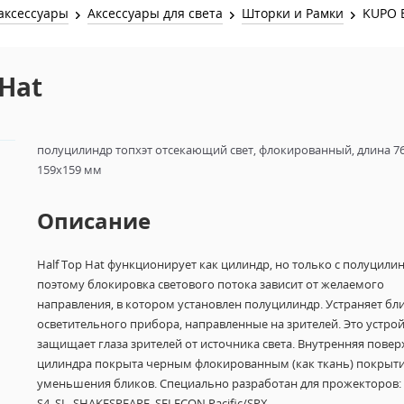
Звук и Видео
аксессуары
Аксессуары для света
Шторки и Рамки
KUPO 
Лампы для бассейна
2х канальные модули
Коммутация и Материалы
3х канальные модули
Hat
Управление и Распределение
4х канальные модули
Спецэффекты и Расходники
5и канальные модули
полуцилиндр топхэт отсекающий свет, флокированный, длина 7
159х159 мм
Описание
Half Top Hat функционирует как цилиндр, но только с полуцили
поэтому блокировка светового потока зависит от желаемого
направления, в котором установлен полуцилиндр. Устраняет бли
осветительного прибора, направленные на зрителей.
Это устро
защищает глаза зрителей от источника света.
Внутренняя повер
цилиндра покрыта черным флокированным (как ткань) покрыти
уменьшения бликов. Специально разработан для прожекторов:
S4, SL, SHAKESPEARE, SELECON Pacific/SPX