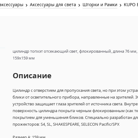
Звук и Видео
аксессуары
Аксессуары для света
Шторки и Рамки
KUPO 
Лампы для бассейна
2х канальные модули
Коммутация и Материалы
3х канальные модули
Управление и Распределение
4х канальные модули
Спецэффекты и Расходники
5и канальные модули
цилиндр топхэт отсекающий свет, флокированный, длина 76 мм,
159х159 мм
Описание
Цилиндр с отверстием для пропускания света, но при этом устра
блики от осветительного прибора, направленные на зрителей.
Э
устройство защищает глаза зрителей от источника света.
Внутре
поверхность цилиндра покрыта черным флокированным (как тк
покрытием для уменьшения бликов. Специально разработан дл
прожекторов:
S4, SL, SHAKESPEARE, SELECON Pacific/SPX
Размер A: 159 мм