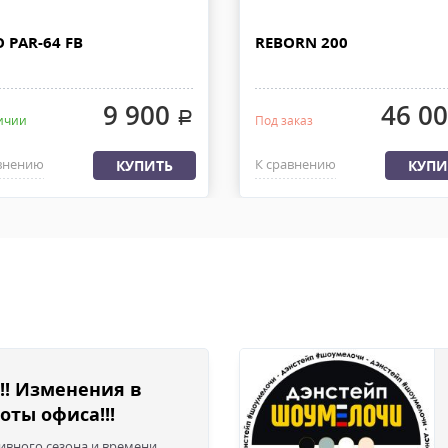
ДО.
При наличии товара на складе 
 РОССИИ
дней с момента 100% предоплат
 PAR-64 FB
REBORN 200
груза с офиса или со склада. 
ляем из офиса или со склада
быть приложена доверенность.
латы, весом не более 30 кг и
9 900
46 0
.
ичии
Под заказ
внению
К сравнению
КУПИТЬ
КУПИ
!! Изменения в
оты офиса!!!
сивного сезона и времени