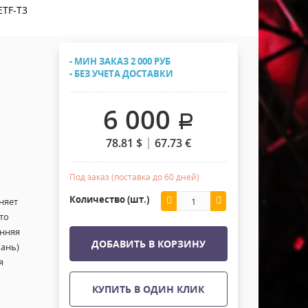
Хомуты Кронштейны Страховка
ETF-T3
Напольные покрытия
Скотчи и Стяжки
Дополнительные элементы
- МИН ЗАКАЗ 2 000 РУБ
Защитные чехлы и Кейсы
- БЕЗ УЧЕТА ДОСТАВКИ
Лежачий полицейский ИДН
6 000
.
78.81
$
67.73
€
Под заказ (поставка до 60 дней)
Количество (шт.)
няет
то
нняя
ДОБАВИТЬ В КОРЗИНУ
ань)
я
КУПИТЬ В ОДИН КЛИК