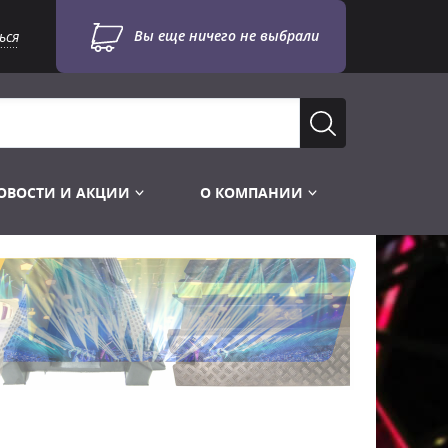
Вы еще ничего не выбрали
ься
ОВОСТИ И АКЦИИ
О КОМПАНИИ
Лампы для стробоскопов
Инструменты
Лампы UV TUV HNS
Готовые комплекты
Лебёдки и Аксессуары
Лампы видеопроекторные
Конструктор МИКРОСЦЕНА
Фермы Штативы Стойки
Пускорегулирующая аппаратура
6и канальные модули
Лестницы и Подиумы
Ламподержатели
7и канальные модули