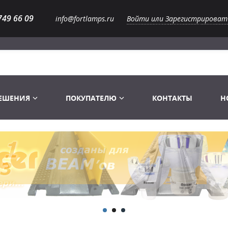
749 66 09
info@fortlamps.ru
Войти или Зарегистрироват
РЕШЕНИЯ
ПОКУПАТЕЛЮ
КОНТАКТЫ
Н
Лампы светодиодные
Распродажа
Лампы Винтаж Ретро Декор
Перчатки
Распродажа
 газоразрядные
Лампы галогенные 6-120 V
Сумки и подсумки
Световое оборудование
Лампы студийные 110-240 V
Распродажа
Ремни и страховка
Аксессуары для света
Лампы-фары PAR
1 канальные модули