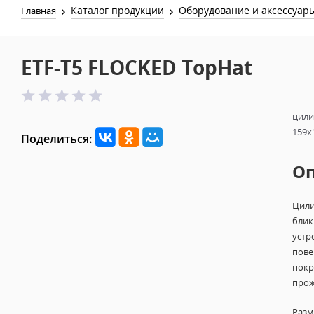
Каталог продукции
Оборудование и аксессуар
Главная
ETF-T5 FLOCKED TopHat
цили
159х
Поделиться:
О
Цили
блик
устр
пове
покр
прож
Разм