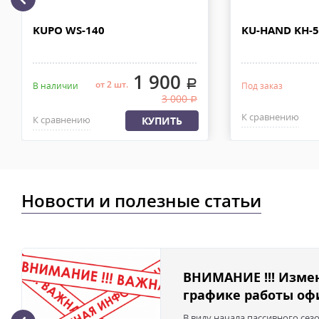
рублей. Документы отправляем с заказом или по ЭДО.
Доставка по Москве, МО и России - EMS ПОЧТА РОССИИ
KUPO WS-140
KU-HAND KH-
Отправку заказа курьерской службой EMS осуществляем из офи
в течении 2-4х рабочих дней с момента 100% предоплаты, весом
1 900
.
от 2 шт.
В наличии
Под заказ
3 000
.
К сравнению
К сравнению
КУПИТЬ
Новости и полезные статьи
ВНИМАНИЕ !!! Изме
графике работы офи
В виду начала пассивного сез