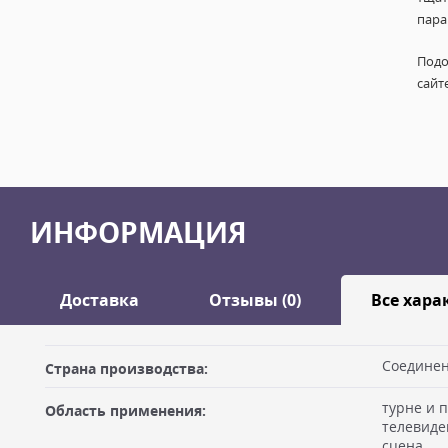
пара
Подо
сайт
ИНФОРМАЦИЯ
Доставка
Отзывы (0)
Все хара
Оставить отзыв
Соединен
Страна производства:
ДОСТАВКА
турне и п
Область применения:
Самовывоз из офиса
Ваше имя
телевиде
сцена