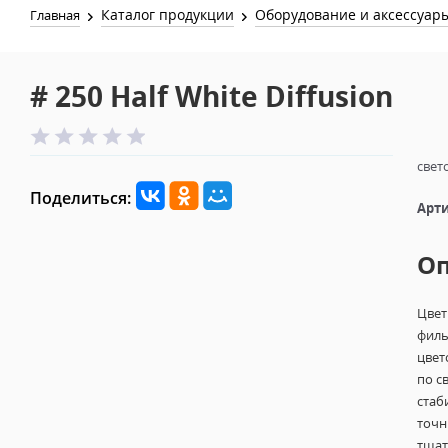
Каталог продукции
Оборудование и аксессуар
Главная
# 250 Half White Diffusion
свет
Поделиться:
Арти
О
Цвет
филь
цвет
по с
стаб
точн
тщат