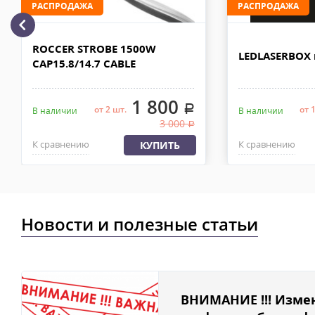
РАСПРОДАЖА
РАСПРОДАЖА
Доставка по Москве, МО и России - EMS ПОЧТА РОССИИ
Отправку заказа курьерской службой EMS осуществляем из офи
ROCCER STROBE 1500W
в течении 2-4х рабочих дней с момента 100% предоплаты, весом
LEDLASERBOX 
CAP15.8/14.7 CABLE
1 800
.
от 2 шт.
от 
В наличии
В наличии
3 000
.
К сравнению
К сравнению
КУПИТЬ
Новости и полезные статьи
ВНИМАНИЕ !!! Изме