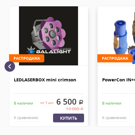
рублей. Документы отправляем с заказом или по ЭДО.
Доставка автотранспортом по Москве и за МКАД
Комментарий к отзыву
Доставка личным автотранспортом осуществляется по Москве и
МКАД после 100% предоплаты. Вес заказа не более 100 кг, габа
110х90х80 см. Сроки доставки 2-4 рабочих дня. Стоимость дост
рублей. Документы отправляем с заказом или по ЭДО.
Доставка по Москве, МО и России - EMS ПОЧТА РОССИИ
РАСПРОДАЖА
РАСПРОДАЖА
Отправку заказа курьерской службой EMS осуществляем из офи
в течении 2-4х рабочих дней с момента 100% предоплаты, весом
LEDLASERBOX mini crimson
PowerCon IN
6 500
.
от 1 шт.
В наличии
В наличии
13 000
.
К сравнению
К сравнению
КУПИТЬ