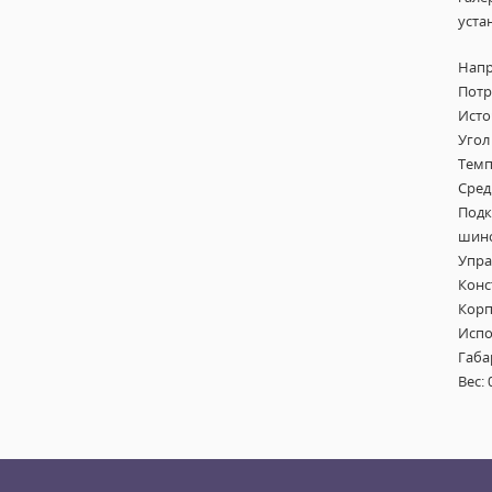
уста
Напр
Потр
Исто
Угол
Темп
Сред
Подк
шино
Упра
Конс
Корп
Испо
Габа
Вес: 