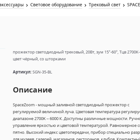
Звук и Видео
аксессуары
Световое оборудование
Трековый свет
SPAC
Лампы для бассейна
2х канальные модули
Коммутация и Материалы
3х канальные модули
Управление и Распределение
4х канальные модули
Спецэффекты и Расходники
5и канальные модули
прожектор светодиодный трековый, 20Вт, зум 15°-60°, Тцв 2700К-
цвет чёрный, со шторками
Артикул:
SGN-35-BL
Описание
SpaceZoom - мощный заливной светодиодный прожектор с
регулируемой величиной луча.
Цветовая температура регулируе
диапазоне 2700K – 6000 К.
Доступны различные мощности.
Ручн
управление яркостью и цветовой температурой.
Равномерное с
пятно. Высокий индекс цветопередачи, прибор специально раз
для музеев, галерей, магазинов, ресторанов, клубов.
Компактны