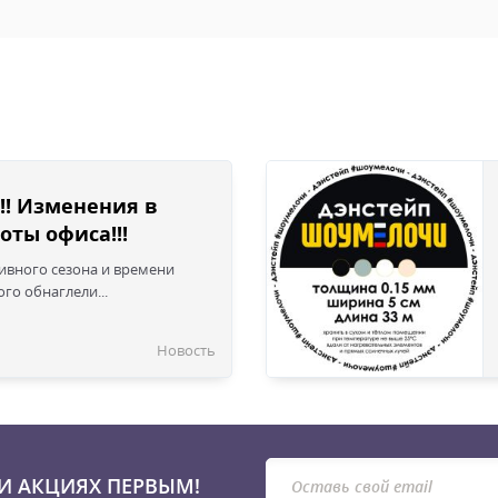
!! Изменения в
оты офиса!!!
сивного сезона и времени
го обнаглели...
Новость
И АКЦИЯХ ПЕРВЫМ!