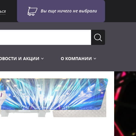
Вы еще ничего не выбрали
ься
ОВОСТИ И АКЦИИ
О КОМПАНИИ
Лампы для стробоскопов
Инструменты
Лампы UV TUV HNS
Готовые комплекты
Лебёдки и Аксессуары
Лампы видеопроекторные
Конструктор МИКРОСЦЕНА
Фермы Штативы Стойки
Пускорегулирующая аппаратура
6и канальные модули
Лестницы и Подиумы
Ламподержатели
7и канальные модули