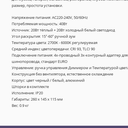
размер, простота установки.
Напряжение питания: AC220-240V, 50/60Hz
Потребляемая мощность: 40Вт
Источник: 20Вт тёплый + 20Вт холодный белый светодиод
Угол раскрытия: 15°-60° ручной зум
Температура цвета: 2700K - 6000K регулируемая
Средний индекс цветопередачи: CRI
93, TLCI 90
Подключение питания: 4х-проводный 3х-контурный адаптер для
шинопоровода, стандарт EURO
Управление: ручка управления Диммером и Температурой цвет
Конструкция без вентилятора, естественное охлаждение
Корпус: цвет черный / белый, алюминий
Шторки в комплекте
Исполнение: IP20
Габариты: 260 x 145 x 115 мм
Вес: 0.9 кг