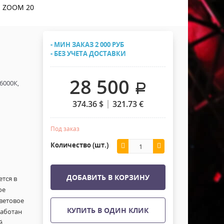
Хомуты Кронштейны Страховка
E ZOOM 20
Напольные покрытия
Скотчи и Стяжки
Дополнительные элементы
- МИН ЗАКАЗ 2 000 РУБ
Защитные чехлы и Кейсы
- БЕЗ УЧЕТА ДОСТАВКИ
Лежачий полицейский ИДН
28 500
6000К,
.
374.36
$
321.73
€
Под заказ
Количество (шт.)
ДОБАВИТЬ В КОРЗИНУ
тся в
ое
ветовое
КУПИТЬ В ОДИН КЛИК
работан
й