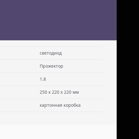
светодиод
Прожектор
 см. Стоимость доставки включаем в товар.
. Документы отправляем с заказом или по ЭДО.
1.8
ссии - СДЭК
250 x 220 x 220 мм
ьерской службы СДЭК осуществляем в течении 3-5
редоплаты и от суммы заказа не менее 50.000
картонная коробка
абаритами не более 100х30х30 см. Заявку оформляет
жна быть приложена доверенность. Документы
ДО.
России - ТК ДЕЛОВЫЕ ЛИНИИ