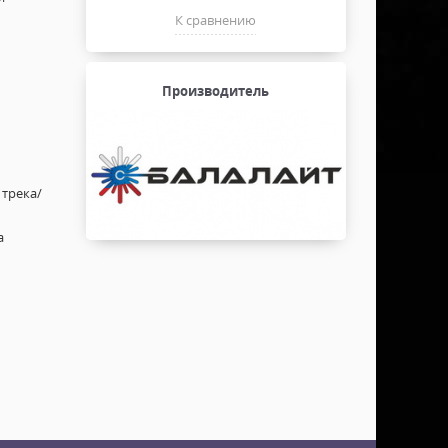
К сравнению
Производитель
 трека/
а