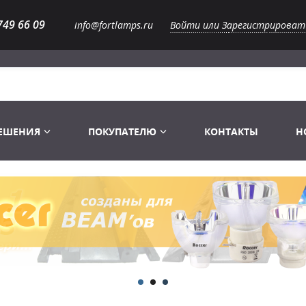
749 66 09
info@fortlamps.ru
Войти или Зарегистрироват
РЕШЕНИЯ
ПОКУПАТЕЛЮ
КОНТАКТЫ
Н
Лампы светодиодные
Распродажа
Лампы Винтаж Ретро Декор
Перчатки
Распродажа
 газоразрядные
Лампы галогенные 6-120 V
Сумки и подсумки
Световое оборудование
Лампы студийные 110-240 V
Распродажа
Ремни и страховка
Аксессуары для света
Лампы-фары PAR
1 канальные модули