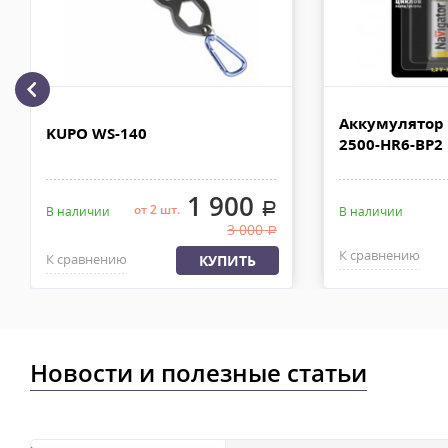
110х90х80 см. Сроки доставки 2-4 рабочих дня. Стоимость дост
рублей. Документы отправляем с заказом или по ЭДО.
Доставка по Москве, МО и России - EMS ПОЧТА РОССИИ
Отправку заказа курьерской службой EMS осуществляем из офи
Аккумулятор 
в течении 2-4х рабочих дней с момента 100% предоплаты, весом
KUPO WS-140
2500-HR6-BP2
1 900
.
от 2 шт.
В наличии
В наличии
3 000
.
К сравнению
К сравнению
КУПИТЬ
Новости и полезные статьи