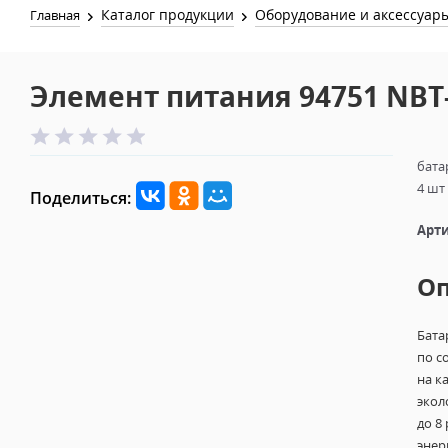
Каталог продукции
Оборудование и аксессуар
Главная
Элемент питания 94751 NBT
бата
4 шт
Поделиться:
Арти
О
Бата
по с
на к
экол
до 8
энер