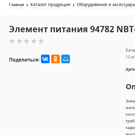
Каталог продукции
Оборудование и аксессуар
Главная
Элемент питания 94782 NBT
бата
12 ш
Поделиться:
Арти
О
Элем
мате
конт
треб
кадм
высо