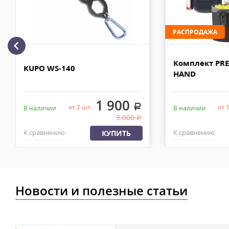
110х90х80 см. Сроки доставки 2-4 рабочих дня. Стоимость дост
рублей. Документы отправляем с заказом или по ЭДО.
РАСПРОДАЖА
Доставка по Москве, МО и России - EMS ПОЧТА РОССИИ
Отправку заказа курьерской службой EMS осуществляем из офи
Комплект PRE
в течении 2-4х рабочих дней с момента 100% предоплаты, весом
KUPO WS-140
HAND
1 900
.
от 2 шт.
от 
В наличии
В наличии
3 000
.
К сравнению
К сравнению
КУПИТЬ
Новости и полезные статьи