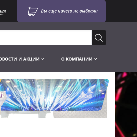
Вы еще ничего не выбрали
ься
ОВОСТИ И АКЦИИ
О КОМПАНИИ
Лампы для стробоскопов
Инструменты
Лампы UV TUV HNS
Готовые комплекты
Лебёдки и Аксессуары
Лампы видеопроекторные
Конструктор МИКРОСЦЕНА
Фермы Штативы Стойки
Пускорегулирующая аппаратура
6и канальные модули
Лестницы и Подиумы
Ламподержатели
7и канальные модули