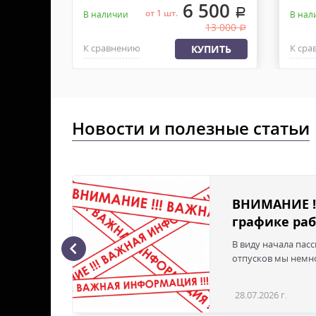
800
6 500
.
.
от 1 шт.
В наличии
В нал
1 400
13 000
.
.
К сравнению
К сра
ПИТЬ
КУПИТЬ
Новости и полезные статьи
ВНИМАНИЕ !
графике раб
В виду начала пас
ая с
отпусков мы немно
28.07.2026 г.
Статья