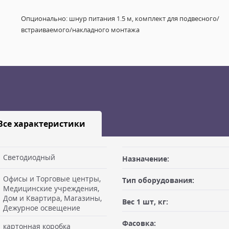
Опционально: шнур питания 1.5 м, комплект для подвесного/
встраиваемого/накладного монтажа
Все характеристики
Светодиодный
Назначение:
Офисы и Торговые центры,
Тип оборудования:
габаритами не более 100х50х50
Медицинские учреждения,
Заявку оформляет отправитель
Дом и Квартира, Магазины,
ая") после предоплаты или
Вес 1 шт, кг:
Дежурное освещение
 Вам необходимо иметь при
Доставка по Москве, МО и Ро
Фасовка:
льщика, либо документ
картонная коробка