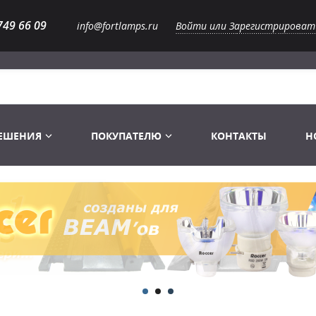
749 66 09
info@fortlamps.ru
Войти или Зарегистрироват
РЕШЕНИЯ
ПОКУПАТЕЛЮ
КОНТАКТЫ
Н
Лампы светодиодные
Распродажа
Лампы Винтаж Ретро Декор
Перчатки
Распродажа
 газоразрядные
Лампы галогенные 6-120 V
Сумки и подсумки
Световое оборудование
Лампы студийные 110-240 V
Распродажа
Ремни и страховка
Аксессуары для света
Лампы-фары PAR
1 канальные модули