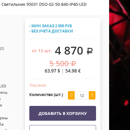
Хомуты Кронштейны Страховка
Светильник 95031 DSO-02-50-840-IP40-LED
Напольные покрытия
Скотчи и Стяжки
Дополнительные элементы
- МИН ЗАКАЗ 2 000 РУБ
Защитные чехлы и Кейсы
- БЕЗ УЧЕТА ДОСТАВКИ
Лежачий полицейский ИДН
4 870
ED
.
от 12 шт.
5 500
.
63.97
$
54.98
€
Под заказ
LED
ренц-
Количество (шт.)
и
е
ДОБАВИТЬ В КОРЗИНУ
ормы
ба