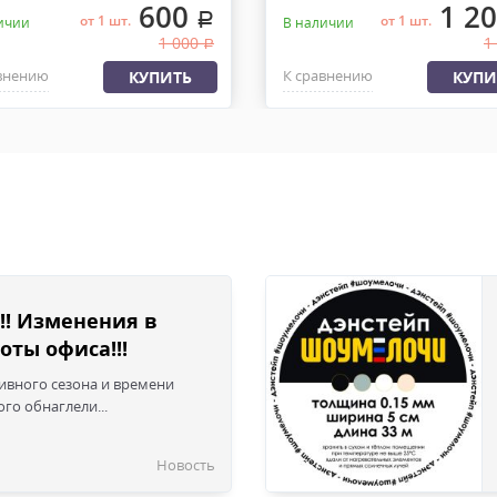
600
1 2
.
от 1 шт.
от 1 шт.
ичии
В наличии
1 000
1
.
внению
К сравнению
КУПИТЬ
КУПИ
!! Изменения в
оты офиса!!!
сивного сезона и времени
го обнаглели...
Новость