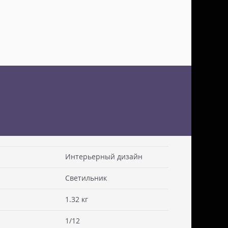
Интерьерный дизайн
Светильник
 см. Стоимость доставки включаем в товар.
. Документы отправляем с заказом или по ЭДО.
1.32 кг
ссии - СДЭК
1/12