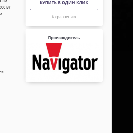
ной.
КУПИТЬ В ОДИН КЛИК
00 Вт.
ым
К сравнению
Производитель
ля