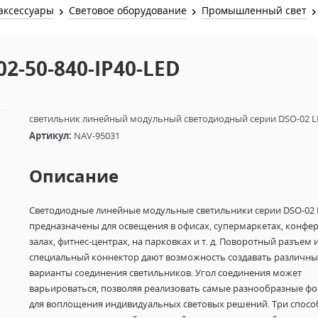
Звук и Видео
аксессуары
Световое оборудование
Промышленный свет
Лампы для бассейна
2х канальные модули
Коммутация и Материалы
3х канальные модули
2-50-840-IP40-LED
Управление и Распределение
4х канальные модули
Спецэффекты и Расходники
5и канальные модули
светильник линейный модульный светодиодный серии DSO-02 L
Артикул:
NAV-95031
Описание
Светодиодные линейные модульные светильники серии DSO-02 
предназначены для освещения в офисах, супермаркетах, конфе
залах, фитнес-центрах, на парковках и т. д. Поворотный разъем 
специальный коннектор дают возможность создавать различны
варианты соединения светильников. Угол соединения может
варьироваться, позволяя реализовать самые разнообразные ф
для воплощения индивидуальных световых решений. Три спосо