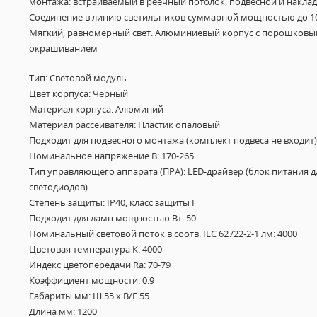
монтажа: встраиваемый в реечный потолок, подвесной и наклад
Соединение в линию светильников суммарной мощностью до 10
Мягкий, равномерный свет. Алюминиевый корпус с порошков
окрашиванием
Тип: Световой модуль
Цвет корпуса: Черный
Материал корпуса: Алюминий
Материал рассеивателя: Пластик опаловый
Подходит для подвесного монтажа (комплект подвеса не входит)
Номинальное напряжение В: 170-265
Тип управляющего аппарата (ПРА): LED-драйвер (блок питания д
светодиодов)
Степень защиты: IP40, класс защиты I
Подходит для ламп мощностью Вт: 50
Номинальный световой поток в соотв. IEC 62722-2-1 лм: 4000
Цветовая температура К: 4000
Индекс цветопередачи Ra: 70-79
Коэффициент мощности: 0.9
Габариты мм: Ш 55 х В/Г 55
Длина мм: 1200