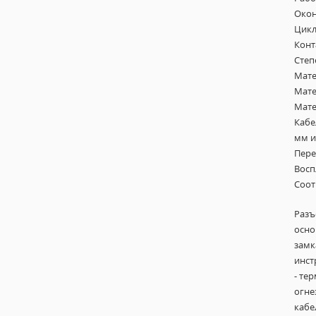
Окон
Цикл
Конт
Степ
Мате
Мате
Мате
Кабе
мм и
Перех
Восп
Соот
Разъ
осно
замк
инст
- те
огне
кабе