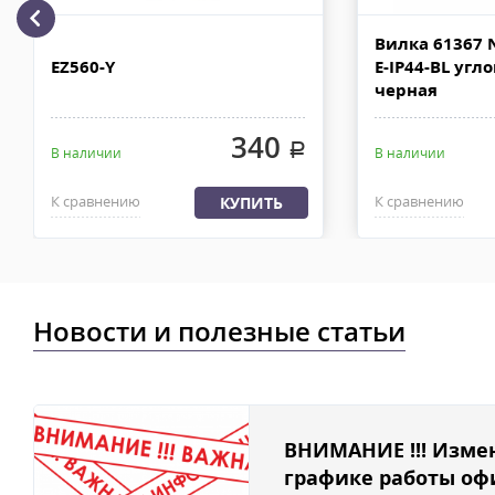
Доставка по Москве, МО и России - EMS ПОЧТА РОССИИ
Вилка 61367 
Отправку заказа курьерской службой EMS осуществляем из офи
EZ560-Y
E-IP44-BL угл
в течении 2-4х рабочих дней с момента 100% предоплаты, весом
черная
340
.
В наличии
В наличии
К сравнению
К сравнению
КУПИТЬ
Новости и полезные статьи
ВНИМАНИЕ !!! Изме
графике работы офи