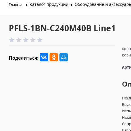
Каталог продукции
Оборудование и аксессуар
Главная
PFLS-1BN-С240M40B Line1
конн
кор
Поделиться:
Арти
О
Номи
Выде
Испы
Номи
Сопр
Рабо