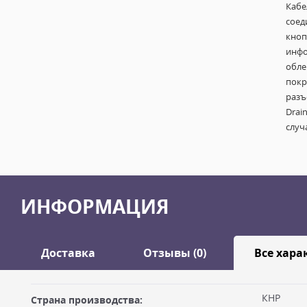
Кабе
соед
кноп
инфо
обле
покр
разъ
Drai
случ
ИНФОРМАЦИЯ
Доставка
Отзывы (0)
Все хара
Оставить отзыв
КНР
Страна производства:
ДОСТАВКА