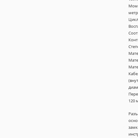
Моме
метр
Цикл
Восп
Соот
Конт
Степ
Мате
Мате
Мате
Кабе
(вну
диам
Пере
120 
Разъ
осно
замк
инст