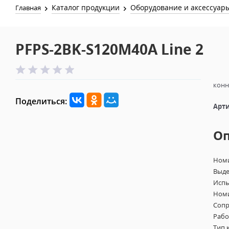
Каталог продукции
Оборудование и аксессуар
Главная
PFPS-2BK-S120M40A Line 2
конн
Поделиться:
Арти
О
Номи
Выде
Испы
Номи
Сопр
Рабо
Тип 