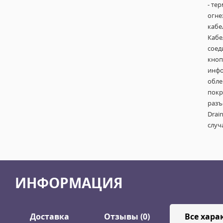
- те
огне
кабе
Кабе
соед
кноп
инфо
обле
покр
разъ
Drai
случ
ИНФОРМАЦИЯ
Доставка
Отзывы (0)
Все хара