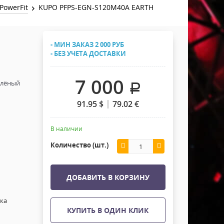
Хомуты Кронштейны Страховка
PowerFit
KUPO PFPS-EGN-S120M40A EARTH
Напольные покрытия
Скотчи и Стяжки
Дополнительные элементы
- МИН ЗАКАЗ 2 000 РУБ
Защитные чехлы и Кейсы
- БЕЗ УЧЕТА ДОСТАВКИ
Лежачий полицейский ИДН
7 000
елёный
.
91.95
$
79.02
€
В наличии
Количество (шт.)
ДОБАВИТЬ В КОРЗИНУ
ока
КУПИТЬ В ОДИН КЛИК