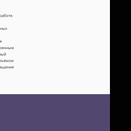
работе.
мных
я
бренным
ный
азъёмом
ращения