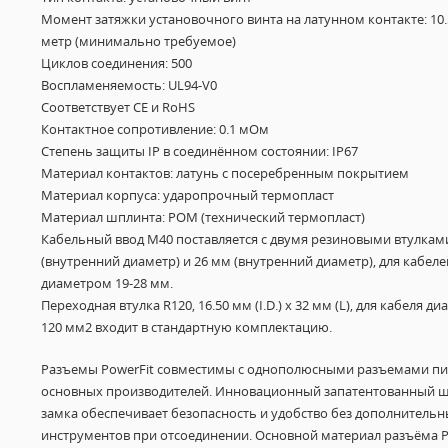
Момент затяжки установочного винта на латунном контакте: 10.
метр (минимально требуемое)
Циклов соединения: 500
Воспламеняемость: UL94-V0
Соответствует CE и RoHS
Контактное сопротивление: 0.1 мОм
Степень защиты IP в соединённом состоянии: IP67
Материал контактов: латунь с посеребренным покрытием
Материал корпуса: ударопрочный термопласт
Материал шплинта: POM (технический термопласт)
Кабельный ввод M40 поставляется с двумя резиновыми втулками
(внутренний диаметр) и 26 мм (внутренний диаметр), для кабеле
диаметром 19-28 мм.
Переходная втулка R120, 16.50 мм (I.D.) x 32 мм (L), для кабеля д
120 мм2 входит в стандартную комплектацию.
Разъемы PowerFit совместимы с однополюсными разъемами пи
основных производителей. Инновационный запатентованный 
замка обеспечивает безопасность и удобство без дополнитель
инструментов при отсоединении. Основной материал разъёма P