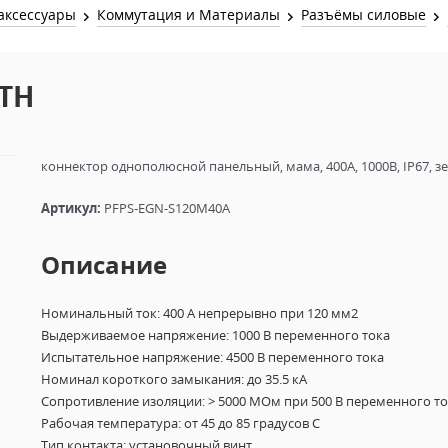
Звук и Видео
аксессуары
Коммутация и Материалы
Разъёмы силовые
Лампы для бассейна
2х канальные модули
Коммутация и Материалы
3х канальные модули
RTH
Управление и Распределение
4х канальные модули
Спецэффекты и Расходники
5и канальные модули
коннектор однополюсной панельный, мама, 400А, 1000В, IP67, з
Артикул:
PFPS-EGN-S120M40A
Описание
Номинальный ток: 400 А непрерывно при 120 мм2
Выдерживаемое напряжение: 1000 В переменного тока
Испытательное напряжение: 4500 В переменного тока
Номинал короткого замыкания: до 35.5 кА
Сопротивление изоляции: > 5000 МОм при 500 В переменного т
Рабочая температура: от 45 до 85 градусов C
Тип контакта: установочный винт