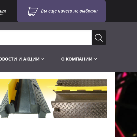
Вы еще ничего не выбрали
ься
ОВОСТИ И АКЦИИ
О КОМПАНИИ
Лампы для стробоскопов
Инструменты
Лампы UV TUV HNS
Готовые комплекты
Лебёдки и Аксессуары
Лампы видеопроекторные
Конструктор МИКРОСЦЕНА
Фермы Штативы Стойки
Пускорегулирующая аппаратура
6и канальные модули
Лестницы и Подиумы
Ламподержатели
7и канальные модули