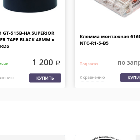
имость доставки от 1500
Доставка - другие ТК
ДО.
При наличии товара на складе 
 РОССИИ
дней с момента 100% предоплат
груза с офиса или со склада. 
 GT-515B-HA SUPERIOR
ляем из офиса или со склада
Клемма монтажная 616
быть приложена доверенность.
ER TAPE-BLACK 48MM x
латы, весом не более 30 кг и
NTC-R1-5-B5
ARDS
1 200
по зап
.
ичии
Под заказ
К сравнению
внению
КУПИ
КУПИТЬ