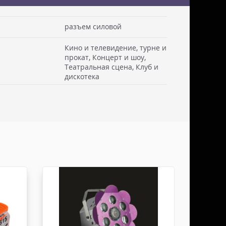
разъем силовой
Кино и телевидение, турне и
 см. Стоимость доставки включаем в товар.
прокат, Концерт и шоу,
. Документы отправляем с заказом или по ЭДО.
Театральная сцена, Клуб и
дискотека
ссии - СДЭК
ьерской службы СДЭК осуществляем в течении 3-5
редоплаты и от суммы заказа не менее 50.000
абаритами не более 100х30х30 см. Заявку оформляет
жна быть приложена доверенность. Документы
ДО.
России - ТК ДЕЛОВЫЕ ЛИНИИ
ТК ДЕЛОВЫЕ ЛИНИИ осуществляем в течении 3-5
редоплаты, от суммы заказа не менее 50.000 руб,
итами не более 100х100х80 см. Заявку оформляет
жна быть приложена доверенность. Документы
ДО.