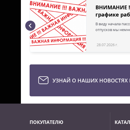
ВНИМАНИЕ !
графике раб
В виду начала пас
ая с
отпусков мы немно
28.07.2026 г.
Статья
УЗНАЙ О НАШИХ НОВОСТЯХ 
ПОКУПАТЕЛЮ
КАТА