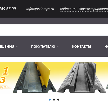
749 66 09
info@fortlamps.ru
Войти или Зарегистрироват
РЕШЕНИЯ
ПОКУПАТЕЛЮ
КОНТАКТЫ
Н
Лампы светодиодные
Распродажа
Лампы Винтаж Ретро Декор
Перчатки
Распродажа
 газоразрядные
Лампы галогенные 6-120 V
Сумки и подсумки
Световое оборудование
Лампы студийные 110-240 V
Распродажа
Ремни и страховка
Аксессуары для света
Лампы-фары PAR
1 канальные модули