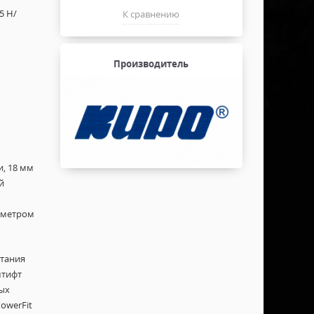
5 Н/
К сравнению
Производитель
, 18 мм
й
иаметром
тания
штифт
ных
owerFit