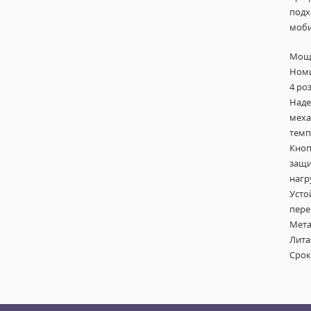
подх
моби
Мощн
Номи
4 ро
Наде
меха
темп
Кноп
защи
нагр
Усто
пере
Мета
Лита
Срок