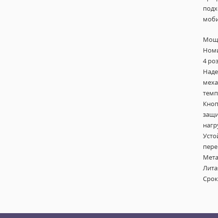
подх
моби
Мощн
Номи
4 ро
Наде
меха
темп
Кноп
защи
нагр
Усто
пере
Мета
Лита
Срок