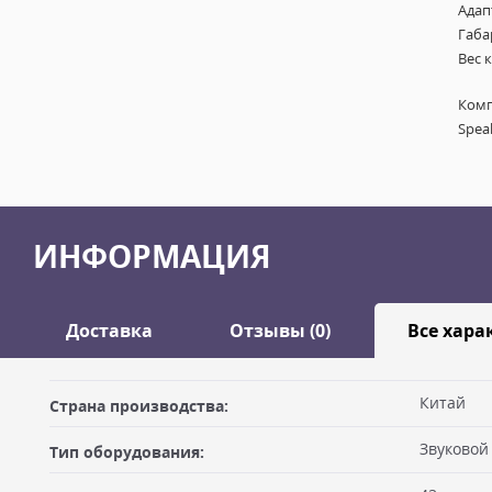
Адап
Габа
Вес к
Комп
Spea
ИНФОРМАЦИЯ
Доставка
Отзывы (0)
Все хара
Оставить отзыв
Китай
Страна производства:
ДОСТАВКА
Звуковой
Тип оборудования:
Самовывоз из офиса
Ваше имя