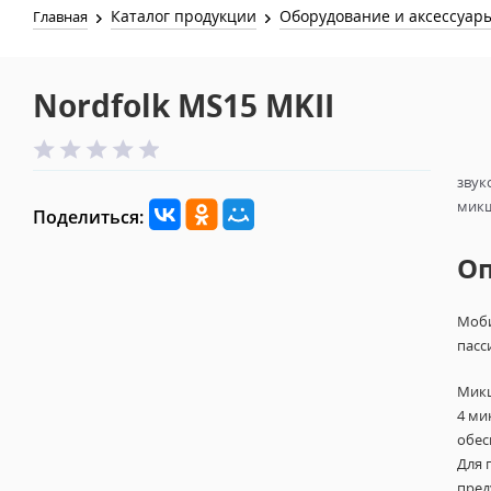
Каталог продукции
Оборудование и аксессуар
Главная
Nordfolk MS15 MKII
звук
микш
Поделиться:
О
Моби
пасс
Мик
4 ми
обес
Для 
пред