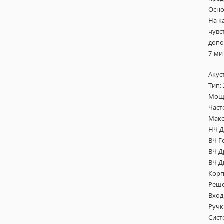
Осно
На к
чувс
допо
7-ми
Акус
Тип:
Мощн
Часто
Макс.
НЧ Д
ВЧ Г
ВЧ Д
ВЧ Ди
Корп
Реше
Вход
Ручк
Сист