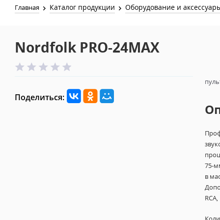
Каталог продукции
Оборудование и аксессуар
Главная
Nordfolk PRO-24MAX
пуль
Поделиться:
О
Проф
звук
проц
75-м
в ма
Допо
RCA,
Коли