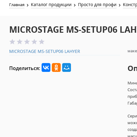
Каталог продукции
Просто для профи
Конст
Главная
MICROSTAGE MS-SETUP06 LAH
маке
MICROSTAGE MS-SETUP06 LAHYER
О
Поделиться:
Мини
Сост
приб
Габа
Сер
можн
созд
масш