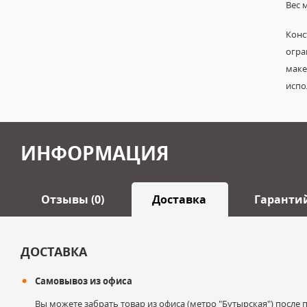
Вес 
Конс
огр
маке
испо
ИНФОРМАЦИЯ
Отзывы (0)
Доставка
Гаранти
Оставить отзыв
ДОСТАВКА
Самовывоз из офиса
Ваше имя
Вы можете забрать товар из офиса (метро "Бутырская") после