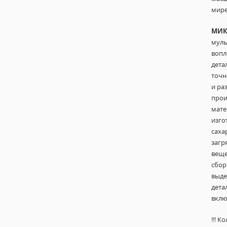
мир
МИК
муль
вопл
дета
точн
и ра
прои
мат
изго
саха
загр
веще
сбор
выде
дета
вклю
!!! 