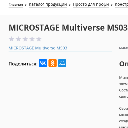
Каталог продукции
Просто для профи
Конст
Главная
MICROSTAGE Multiverse MS03
маке
MICROSTAGE Multiverse MS03
О
Поделиться:
Мини
элем
Сост
свет
Сер
можн
созд
масш