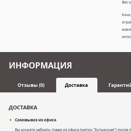
Вес 
Конс
огр
маке
испо
ИНФОРМАЦИЯ
Отзывы (0)
Доставка
Гаранти
Оставить отзыв
ДОСТАВКА
Самовывоз из офиса
Ваше имя
Вы можете забрать товар из офиса (метро "Бутырская") после