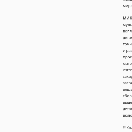
мир
МИК
муль
вопл
дета
точн
и ра
прои
мат
изго
саха
загр
веще
сбор
выде
дета
вклю
!!! 