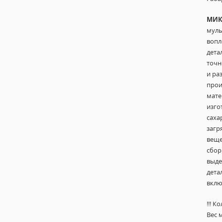
МИК
муль
вопл
дета
точн
и ра
прои
мат
изго
саха
загр
веще
сбор
выде
дета
вклю
!!! 
Вес 