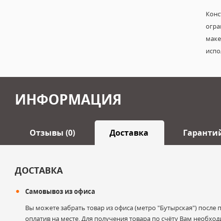
Конс
огр
маке
испо
ИНФОРМАЦИЯ
Отзывы (0)
Доставка
Гаранти
Оставить отзыв
ДОСТАВКА
Самовывоз из офиса
Ваше имя
Вы можете забрать товар из офиса (метро "Бутырская") после
оплатив на месте. Для получения товара по счёту Вам необхо