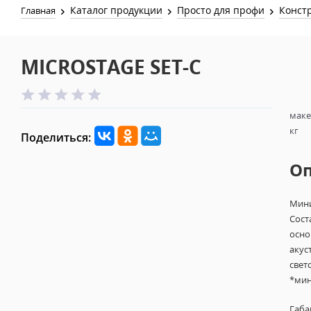
Каталог продукции
Просто для профи
Конст
Главная
MICROSTAGE SET-C
маке
кг
Поделиться:
О
Мини
Сост
осно
акус
свет
*мин
Габа