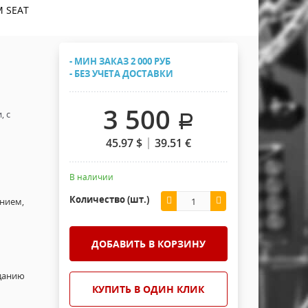
Хомуты Кронштейны Страховка
M SEAT
Напольные покрытия
Скотчи и Стяжки
Дополнительные элементы
- МИН ЗАКАЗ 2 000 РУБ
Защитные чехлы и Кейсы
- БЕЗ УЧЕТА ДОСТАВКИ
Лежачий полицейский ИДН
3 500
, с
.
45.97
$
39.51
€
В наличии
Количество (шт.)
ением,
ДОБАВИТЬ В КОРЗИНУ
зданию
КУПИТЬ В ОДИН КЛИК