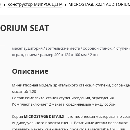
Звук и Видео
и
Конструктор МИКРОСЦЕНА
MICROSTAGE X2Z4 AUDITORIU
Лампы для бассейна
2х канальные модули
Коммутация и Материалы
3х канальные модули
TORIUM SEAT
Управление и Распределение
4х канальные модули
Спецэффекты и Расходники
5и канальные модули
макет аудитория / зрительские места / хоровой станок, 4 ступени
ограждением / размер 400 х 124 х 100 мм / 2 шт
Описание
Миниатюрная модель зрительского станка, 4 ступени, с огражд
масштаб 1:20
Состав комплекта: станок ступени/сидения, ограждения
Комплект включает 2 макета, соединяемые между собой
Серия
MICROSTAGE DETAILS
– это творческая мастерская по со
индивидуального проекта сцены. Различные детали позволяют
создавать макеты сценических проектов в масштабе 1:20. Для