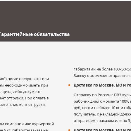
Гарантийные обязательства
габаритами не более 100х50х50
Заявку оформляет отправитель
ая") после предоплаты или
 Вам необходимо иметь при
Доставка по Москве, МО и Ро
льщика, либо документ
Отправку по России с ПВЗ кур
нт отгрузки. При оплате в
рабочих дней с момента 100% п
ается в момент отгрузки.
руб, весом не более 10 кг и г
получатель. К накладной дол
отправляем с заказом или по Э
ом компании или курьерской
е 6 кг, габариты заказа не
Доставка по Москве, МО и 