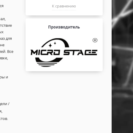
ся
К сравнению
ал,
тствие
Производитель
ых
аз для
 не
ей. Все
явке,
еры и
ели /
я,
тов.