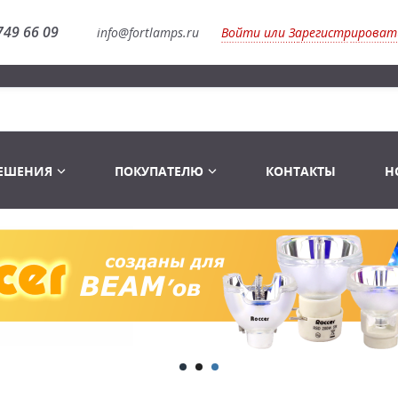
749 66 09
info@fortlamps.ru
Войти или Зарегистрироват
РЕШЕНИЯ
ПОКУПАТЕЛЮ
КОНТАКТЫ
Н
Лампы светодиодные
Распродажа
Лампы Винтаж Ретро Декор
Перчатки
Распродажа
 газоразрядные
Лампы галогенные 6-120 V
Сумки и подсумки
Световое оборудование
Лампы студийные 110-240 V
Распродажа
Ремни и страховка
Аксессуары для света
Лампы-фары PAR
1 канальные модули