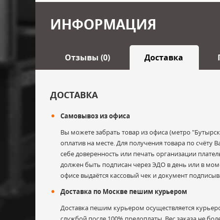
ИНФОРМАЦИЯ
Отзывы (0)
Доставка
Оставить отзыв
ДОСТАВКА
Самовывоз из офиса
Ваше имя
Вы можете забрать товар из офиса (метро "Бутырск
оплатив на месте. Для получения товара по счёту
себе доверенность или печать организации плате
должен быть подписан через ЭДО в день или в моме
Электронная почта
офисе выдаётся кассовый чек и документ подписыв
Доставка по Москве пешим курьером
Доставка пешим курьером осуществляется курьер
службой после 100% предоплаты. Вес заказа не боле