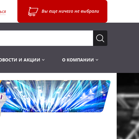
Вы еще ничего не выбрали
ься
ОВОСТИ И АКЦИИ
О КОМПАНИИ
Лампы для стробоскопов
Инструменты
Лампы UV TUV HNS
Готовые комплекты
Лебёдки и Аксессуары
Лампы видеопроекторные
Конструктор МИКРОСЦЕНА
Фермы Штативы Стойки
Пускорегулирующая аппаратура
6и канальные модули
Лестницы и Подиумы
Ламподержатели
7и канальные модули