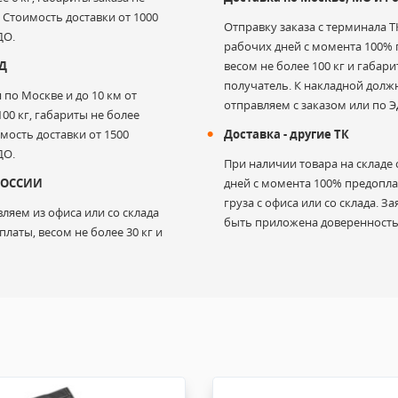
. Стоимость доставки от 1000
Отправку заказа с терминала 
ДО.
рабочих дней с момента 100% п
АД
весом не более 100 кг и габар
получатель. К накладной дол
по Москве и до 10 км от
отправляем с заказом или по Э
00 кг, габариты не более
имость доставки от 1500
Доставка - другие ТК
ДО.
При наличии товара на складе 
 РОССИИ
дней с момента 100% предоплат
груза с офиса или со склада. 
ляем из офиса или со склада
быть приложена доверенность.
латы, весом не более 30 кг и
 в случае дефекта или производственного брака.
й износ, неправильное применение, пренебрежение гарантией и
использования продукта, особенно в иных целях.
осуществляется Покупателем и за его счет.