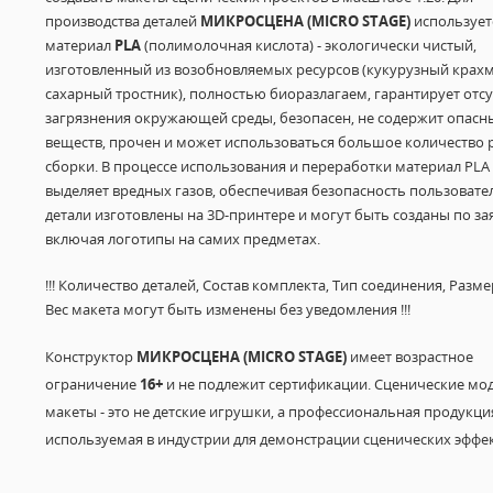
производства деталей
МИКРОСЦЕНА (MICRO STAGE)
использует
материал
PLA
(полимолочная кислота) - экологически чистый,
изготовленный из возобновляемых ресурсов (кукурузный крахм
сахарный тростник), полностью биоразлагаем, гарантирует отсу
загрязнения окружающей среды, безопасен, не содержит опасн
веществ, прочен и может использоваться большое количество р
сборки. В процессе использования и переработки материал PLA
выделяет вредных газов, обеспечивая безопасность пользовател
детали изготовлены на 3D-принтере и могут быть созданы по за
включая логотипы на самих предметах.
!!! Количество деталей, Состав комплекта, Тип соединения, Разм
Вес макета могут быть изменены без уведомления !!!
Конструктор
МИКРОСЦЕНА (MICRO STAGE)
имеет возрастное
ограничение
16+
и не подлежит сертификации. Сценические мод
макеты - это не детские игрушки, а профессиональная продукци
используемая в индустрии для демонстрации сценических эффек