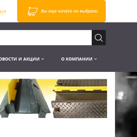
Вы еще ничего не выбрали
ься
ОВОСТИ И АКЦИИ
О КОМПАНИИ
Лампы для стробоскопов
Инструменты
Лампы UV TUV HNS
Готовые комплекты
Лебёдки и Аксессуары
Лампы видеопроекторные
Конструктор МИКРОСЦЕНА
Фермы Штативы Стойки
Пускорегулирующая аппаратура
6и канальные модули
Лестницы и Подиумы
Ламподержатели
7и канальные модули