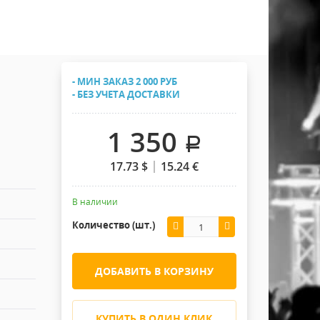
Хомуты Кронштейны Страховка
Напольные покрытия
Скотчи и Стяжки
Дополнительные элементы
Защитные чехлы и Кейсы
- МИН ЗАКАЗ 2 000 РУБ
Лежачий полицейский ИДН
- БЕЗ УЧЕТА ДОСТАВКИ
1 350
.
17.73
$
15.24
€
В наличии
Количество (шт.)
ДОБАВИТЬ В КОРЗИНУ
КУПИТЬ В ОДИН КЛИК