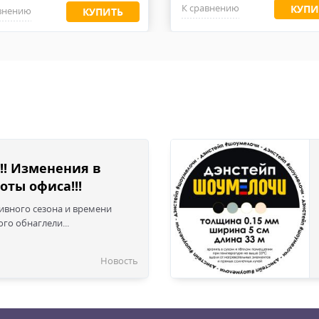
жалуйста, обратите внимание, что при работе с высоко абрази
К сравнению
КУПИ
внению
КУПИТЬ
 изнашиваться и приходить в негодность. Перчатки, ремни, су
!! Изменения в
оты офиса!!!
сивного сезона и времени
го обнаглели...
Новость