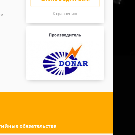
К сравнению
ое
Производитель
тийные обязательства