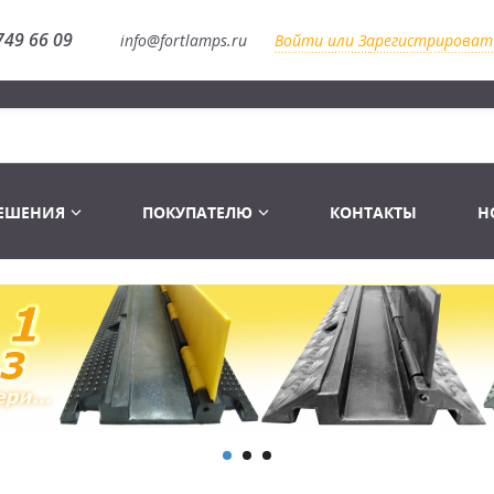
749 66 09
info@fortlamps.ru
Войти или Зарегистрироват
РЕШЕНИЯ
ПОКУПАТЕЛЮ
КОНТАКТЫ
Н
Лампы светодиодные
Распродажа
Лампы Винтаж Ретро Декор
Перчатки
Распродажа
 газоразрядные
Лампы галогенные 6-120 V
Сумки и подсумки
Световое оборудование
Лампы студийные 110-240 V
Распродажа
Ремни и страховка
Аксессуары для света
Лампы-фары PAR
1 канальные модули