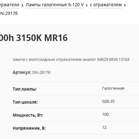
Звук и Видео
ержатели
Лампы галогенные 6-120 V
с отражателем
Лампы для бассейна
2х канальные модули
DN-29176
Коммутация и Материалы
3х канальные модули
Управление и Распределение
500h 3150K MR16
4х канальные модули
Спецэффекты и Расходники
5и канальные модули
лампа с элипсоидным отражателем аналог 64629 6834 13163
Артикул:
DN-29176
Галогенная
Тип лампы:
GZ6.35
Тип цоколя:
100
Мощность, Вт:
12
Напряжение, В: