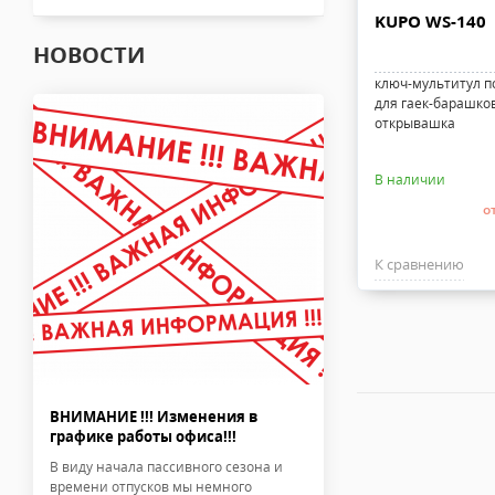
KUPO WS-140
НОВОСТИ
ключ-мультитул п
для гаек-барашков 
открывашка
В наличии
о
К сравнению
ВНИМАНИЕ !!! Изменения в
графике работы офиса!!!
В виду начала пассивного сезона и
времени отпусков мы немного