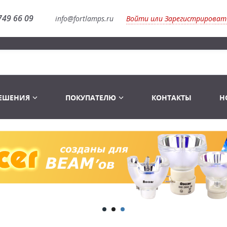
749 66 09
info@fortlamps.ru
Войти или Зарегистрироват
РЕШЕНИЯ
ПОКУПАТЕЛЮ
КОНТАКТЫ
Н
Лампы светодиодные
Распродажа
Лампы Винтаж Ретро Декор
Перчатки
Распродажа
 газоразрядные
Лампы галогенные 6-120 V
Сумки и подсумки
Световое оборудование
Лампы студийные 110-240 V
Распродажа
Ремни и страховка
Аксессуары для света
Лампы-фары PAR
1 канальные модули