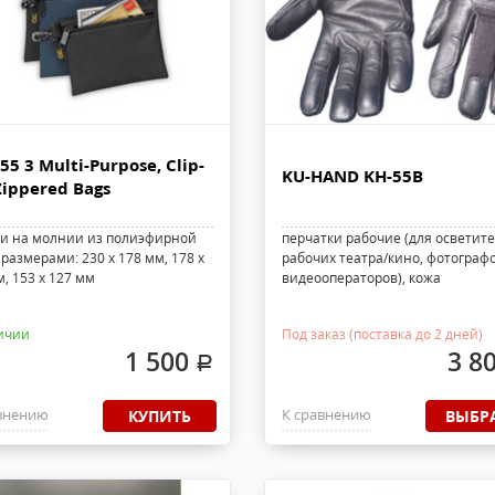
55 3 Multi-Purpose, Clip-
KU-HAND KH-55B
Zippered Bags
ки на молнии из полиэфирной
перчатки рабочие (для осветите
размерами: 230 x 178 мм, 178 x
рабочих театра/кино, фотографо
, 153 x 127 мм
видеооператоров), кожа
ичии
Под заказ (поставка до 2 дней)
1 500
3 8
.
внению
К сравнению
КУПИТЬ
ВЫБР