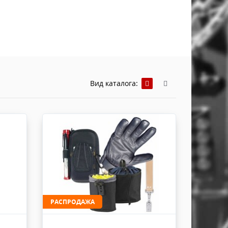
Хомуты Кронштейны Страховка
Напольные покрытия
Скотчи и Стяжки
Дополнительные элементы
Защитные чехлы и Кейсы
Лежачий полицейский ИДН
Вид каталога:
РАСПРОДАЖА