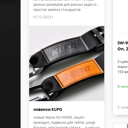
разных размеров для разных задач и...
простая замена стандартов
07.12.2023 г.
SW-9
On, 
3 сум
ткани 
153 мм
В нал
К сра
новинки KUPO
новые перчи KU-HAND, зацеп-
крокодил, подвеска для тейпа, шнур-
банджи, эластичная стяжка ... и уже на