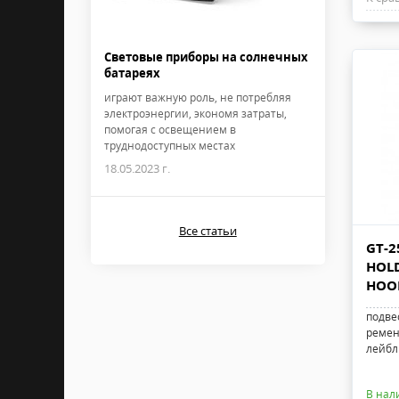
Световые приборы на солнечных
батареях
играют важную роль, не потребляя
электроэнергии, экономя затраты,
помогая с освещением в
труднодоступных местах
18.05.2023 г.
Все статьи
GT-2
HOLD
HOO
подве
ремень
лейбл
В нал