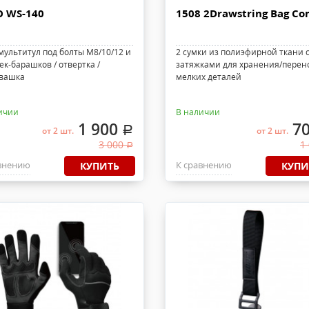
 WS-140
1508 2Drawstring Bag C
мультитул под болты М8/10/12 и
2 сумки из полиэфирной ткани 
ек-барашков / отвертка /
затяжками для хранения/перен
вашка
мелких деталей
ичии
В наличии
1 900
7
.
от 2 шт.
от 2 шт.
3 000
1
.
внению
К сравнению
КУПИТЬ
КУПИ