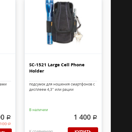
SC-1521 Large Cell Phone
Holder
ками
подсумок для ношения смартфонов с
дисплеем 4,3'' или рации
В наличии
00
1 400
.
.
 100
.
К сравнению
КУПИТЬ