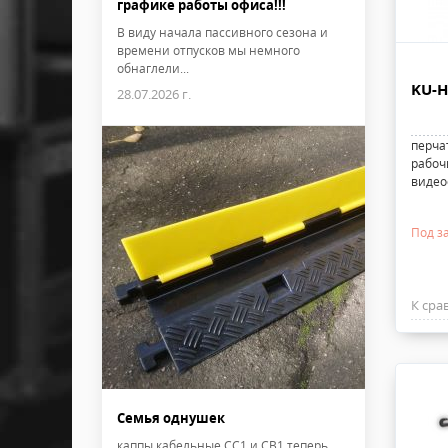
графике работы офиса!!!
В виду начала пассивного сезона и
времени отпусков мы немного
обнаглели...
KU-H
28.07.2026 г.
перча
рабоч
видео
Под за
К сра
Семья однушек
каппы кабельные CC1 и CB1 теперь