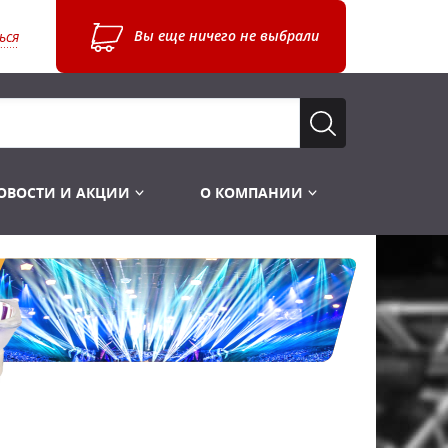
Вы еще ничего не выбрали
ься
ОВОСТИ И АКЦИИ
О КОМПАНИИ
Лампы для стробоскопов
Инструменты
Лампы UV TUV HNS
Готовые комплекты
Лебёдки и Аксессуары
Лампы видеопроекторные
Конструктор МИКРОСЦЕНА
Фермы Штативы Стойки
Пускорегулирующая аппаратура
6и канальные модули
Лестницы и Подиумы
Ламподержатели
7и канальные модули