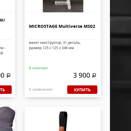
W/
MICROSTAGE Multiverse MS02
макет конструктор, 31 деталь,
им -
размер 125 x 125 x 346 мм
ый
В наличии
00
3 900
.
.
К сравнению
ТЬ
КУПИТЬ