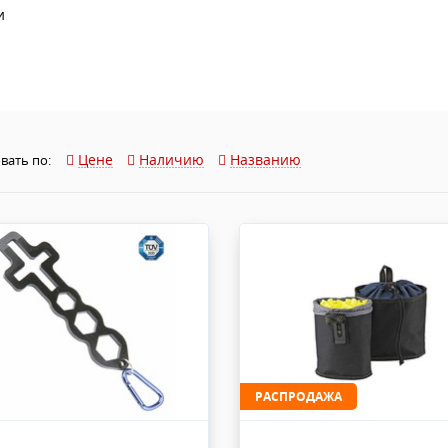
Звук и Видео
и
Лампы для бассейна
2х канальные модули
Коммутация и Материалы
3х канальные модули
Управление и Распределение
4х канальные модули
Спецэффекты и Расходники
5и канальные модули
Цене
Наличию
Названию
вать по:
РАСПРОДАЖА