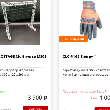
РАСПРОДАЖА
OSTAGE Multiverse MS03
CLC #165 Energy™
конструктор, 42 детали,
перчатки диэлектрики со встав
 300 x 125 x 296 мм
Kevlar® для защиты от порезов
ичии
Под заказ (поставка до 2 дней)
3 900
1 0
.
от 1 шт.
2
внению
КУПИТЬ