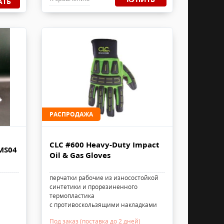
АТЬ
РАСПРОДАЖА
CLC #600 Heavy-Duty Impact
MS04
Oil & Gas Gloves
перчатки рабочие из износостойкой
синтетики и прорезиненного
термопластика
с противоскользящими накладками
Под заказ (поставка до 2 дней)