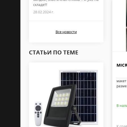
складе!!!
28.02.2024 г.
Все новости
СТАТЬИ ПО ТЕМЕ
MICR
макет 
размер
В нал
К сра