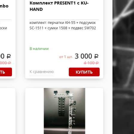
Комплект PRESENT1 с KU-
ombo
HAND
с
комплект: перчатки KH-55 + подсумок
оски
SC-1511 + сумки 1508 + подвес SW702
В наличии
00
3 000
.
.
от 1 шт.
 000
4 100
.
.
К сравнению
ТЬ
КУПИТЬ