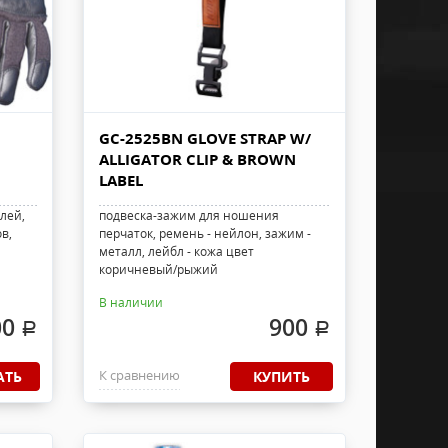
GC-2525BN GLOVE STRAP W/
ALLIGATOR CLIP & BROWN
LABEL
лей,
подвеска-зажим для ношения
в,
перчаток, ремень - нейлон, зажим -
металл, лейбл - кожа цвет
коричневый/рыжий
В наличии
00
900
.
.
К сравнению
АТЬ
КУПИТЬ