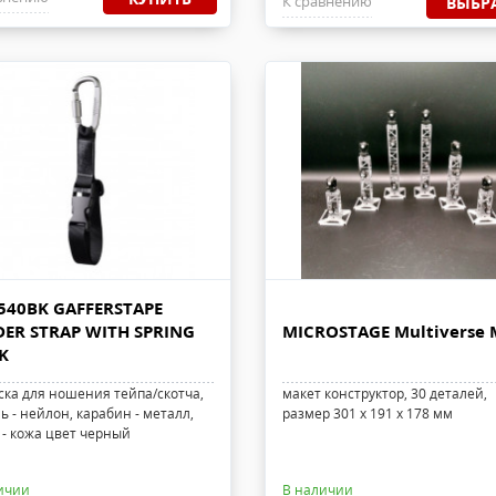
К сравнению
ВЫБР
540BK GAFFERSTAPE
ER STRAP WITH SPRING
MICROSTAGE Multiverse 
K
ска для ношения тейпа/скотча,
макет конструктор, 30 деталей,
 - нейлон, карабин - металл,
размер 301 x 191 x 178 мм
 - кожа цвет черный
ичии
В наличии