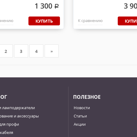
1 300
3 9
.
внению
К сравнению
КУПИТЬ
КУПИ
2
3
4
»
ЛОГ
ПОЛЕЗНОЕ
и ламподержатели
Новости
вание и аксессуары
Статьи
для профи
Акции
кабеля