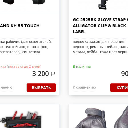
GC-2525BK GLOVE STRAP 
AND KH-55 TOUCH
ALLIGATOR CLIP & BLACK
LABEL
тки рабочие (для осветителей,
подвеска-зажим для ношения
их театра/кино, фотографов,
перчаток, ремень - нейлон, заж
операторов), синтетика
металл, лейбл - кожа цвет черн
каз (поставка до 2 дней)
В наличии
3 200
9
.
внению
К сравнению
ВЫБРАТЬ
КУПИ