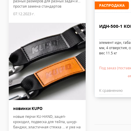
разных размеров для разных задач и...
РАСПРОДАЖА
простая замена стандартов
07.12.2023 г.
ИДН-500-1 К
элемент идн, габа
мм, 4 отверстия, 
вес 11.5 кг
Под заказ (поставк
о
К сравнению
новинки KUPO
новые перчи KU-HAND, зацеп-
крокодил, подвеска для тейпа, шнур-
банджи, эластичная стяжка ... и уже на