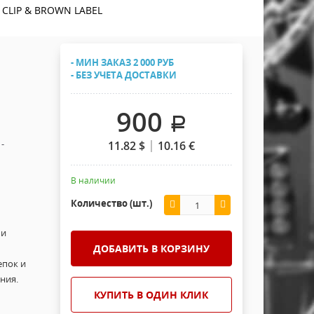
Хомуты Кронштейны Страховка
 CLIP & BROWN LABEL
Напольные покрытия
Скотчи и Стяжки
Дополнительные элементы
- МИН ЗАКАЗ 2 000 РУБ
Защитные чехлы и Кейсы
- БЕЗ УЧЕТА ДОСТАВКИ
Лежачий полицейский ИДН
900
.
-
11.82
$
10.16
€
В наличии
Количество (шт.)
 и
ДОБАВИТЬ В КОРЗИНУ
епок и
ния.
КУПИТЬ В ОДИН КЛИК