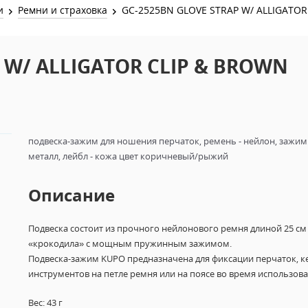
Звук и Видео
и
Ремни и страховка
GC-2525BN GLOVE STRAP W/ ALLIGATOR
Лампы для бассейна
2х канальные модули
Коммутация и Материалы
3х канальные модули
 W/ ALLIGATOR CLIP & BROWN
Управление и Распределение
4х канальные модули
Спецэффекты и Расходники
5и канальные модули
подвеска-зажим для ношения перчаток, ремень - нейлон, зажим 
металл, лейбл - кожа цвет коричневый/рыжий
Описание
Подвеска
состоит
из прочного нейлонового ремня длиной 25 см
«крокодила» с мощным пружинным зажимом.
Подвеска-зажим KUPO предназначена для фиксации перчаток, к
инструментов на петле ремня или на поясе во время использова
Вес: 43 г