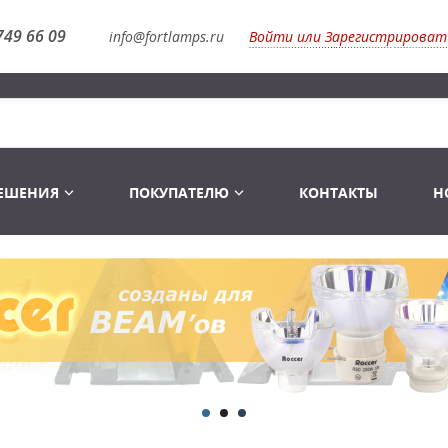
749 66 09
info@fortlamps.ru
Войти или Зарегистрироват
РЕШЕНИЯ
ПОКУПАТЕЛЮ
КОНТАКТЫ
Н
Лампы светодиодные
Распродажа
Лампы Винтаж Ретро Декор
Перчатки
Распродажа
 газоразрядные
Лампы галогенные 6-120 V
Сумки и подсумки
Световое оборудование
Лампы студийные 110-240 V
Распродажа
Ремни и страховка
Аксессуары для света
Лампы-фары PAR
1 канальные модули