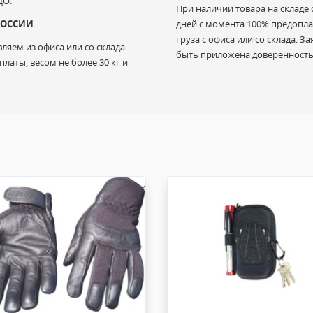
ДО.
При наличии товара на складе 
 РОССИИ
дней с момента 100% предоплат
груза с офиса или со склада. 
ляем из офиса или со склада
быть приложена доверенность.
латы, весом не более 30 кг и
 в случае дефекта или производственного брака.
й износ, неправильное применение, пренебрежение гарантией и
использования продукта, особенно в иных целях.
осуществляется Покупателем и за его счет.
редоставляется. Заявленный срок службы не является гарантие
случае обнаружения дефекта/брака, выявленного не позднее 1 (
овка, товар не использовался, совпадает маркировка).
 производителя от 1 года до 3-х лет в зависимости от бренда
). В случае дефекта/брака, выявленного в гарантийный период
оизводителем). Ремонт осуществляется в сервисных центрах.