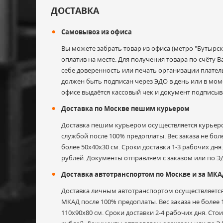
Оставить отзыв
ДОСТАВКА
Самовывоз из офиса
Ваше имя
Вы можете забрать товар из офиса (метро "Бутырск
оплатив на месте. Для получения товара по счёту
себе доверенность или печать организации плате
должен быть подписан через ЭДО в день или в моме
Электронная почта
офисе выдаётся кассовый чек и документ подписыв
Доставка по Москве пешим курьером
Доставка пешим курьером осуществляется курьер
службой после 100% предоплаты. Вес заказа не боле
Оценка
более 50х40х30 см. Сроки доставки 1-3 рабочих дня
рублей. Документы отправляем с заказом или по Э
Доставка автотранспортом по Москве и за МК
Комментарий к отзыву
Доставка личным автотранспортом осуществляется 
МКАД после 100% предоплаты. Вес заказа не более 1
110х90х80 см. Сроки доставки 2-4 рабочих дня. Сто