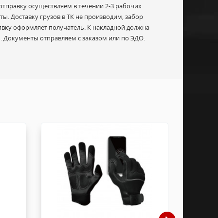
отправку осуществляем в течении 2-3 рабочих
ы. Доставку грузов в ТК не производим, забор
Заявку оформляет получатель. К накладной должна
 Документы отправляем с заказом или по ЭДО.
 инструкцией по эксплуатации.
й и полностью зависит от правильной установки
одного) месяца с даты получения, с
 (информация может быть размещена на странице
, товар может быть отремонтирован или