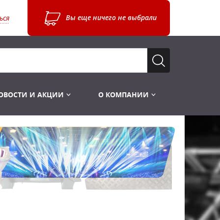
Вы еще ничего не выбрали
ься
ОВОСТИ И АКЦИИ
О КОМПАНИИ
Лампы для стробоскопов
Инструменты
Лампы UV TUV HNS
Готовые комплекты
Лебёдки и Аксессуары
Лампы видеопроекторные
Конструктор МИКРОСЦЕНА
Фермы Штативы Стойки
Пускорегулирующая аппаратура
6и канальные модули
Лестницы и Подиумы
Ламподержатели
7и канальные модули