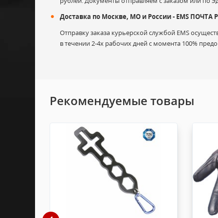
рублей. Документы отправляем с заказом или по Э
Доставка по Москве, МО и России - EMS ПОЧТА
Отправку заказа курьерской службой EMS осуществ
в течении 2-4х рабочих дней с момента 100% предоп
Гарантийные претензии могут быть предъявлены
Гарантия не распространяется на: естественны
Рекомендуемые товары
Продавец не несет ответственности за ущерб от 
Возврат товара или Доставка в сервисный центр 
На лампы и ламподержатели гарантия не п
и эксплуатации. Обмен/возврат возможен в 
сохранением товарного вида (не мятая упак
На оборудование предоставляется гарантия
товара или Вы можете узнать у менеджеров
произведён возврат (по согласованию с пр