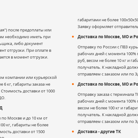
габаритами не более 100х50х50
Заявку оформляет отправитель
ая") после предоплаты или
 Вам необходимо иметь при
Доставка по Москве, МО и Ро
льщика, либо документ
Отправку по России с ПВЗ кур
нт отгрузки. При оплате в
рабочих дней с момента 100% п
ается в момент отгрузки.
руб, весом не более 10 кг и г
получатель. К накладной дол
отправляем с заказом или по Э
ом компании или курьерской
е 6 кг, габариты заказа не
Доставка по Москве, МО и 
. Стоимость доставки от 1000
Отправку заказа с терминала 
ДО.
рабочих дней с момента 100% п
АД
весом не более 100 кг и габар
получатель. К накладной дол
по Москве и до 10 км от
отправляем с заказом или по Э
00 кг, габариты не более
имость доставки от 1500
Доставка - другие ТК