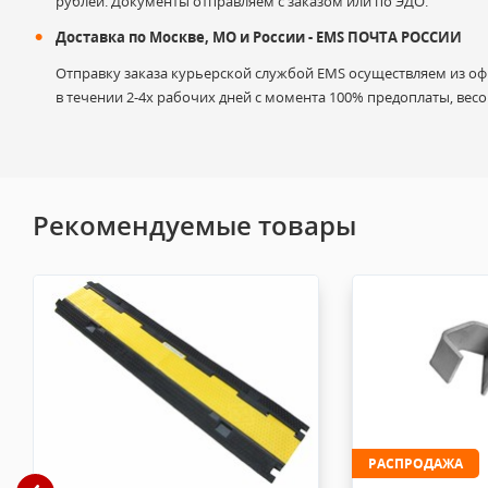
рублей. Документы отправляем с заказом или по ЭДО.
Доставка по Москве, МО и России - EMS ПОЧТА РОССИИ
Отправку заказа курьерской службой EMS осуществляем из офи
в течении 2-4х рабочих дней с момента 100% предоплаты, весом
Гарантийные претензии могут быть предъявлены в случае 
Гарантия не распространяется на: естественный износ, н
Рекомендуемые товары
Продавец не несет ответственности за ущерб от использов
Возврат товара или Доставка в сервисный центр осуществл
На лампы и ламподержатели гарантия не предоставля
и эксплуатации. Обмен/возврат возможен в случае об
сохранением товарного вида (не мятая упаковка, това
На оборудование предоставляется гарантия производ
товара или Вы можете узнать у менеджеров). В случ
РАСПРОДАЖА
произведён возврат (по согласованию с производител