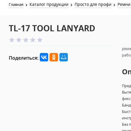
Каталог продукции
Просто для профи
Ремни 
Главная
TL-17 TOOL LANYARD
реме
рабо
Поделиться:
О
Пред
Вытя
фикс
Банд
Быст
инст
Без 
прив