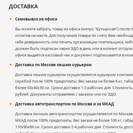
Оставить отзыв
ДОСТАВКА
Самовывоз из офиса
Ваше имя
Вы можете забрать товар из офиса (метро "Бутырская") после
оплатив на месте. Для получения товара по счёту Вам необхо
себе доверенность или печать организации плательщика, либ
должен быть подписан через ЭДО в день или в момент отгрузки
Электронная почта
офисе выдаётся кассовый чек и документ подписывается в мом
Доставка по Москве пешим курьером
Доставка пешим курьером осуществляется курьером компани
службой после 100% предоплаты. Вес заказа не более 6 кг, габа
Оценка
более 50х40х30 см. Сроки доставки 1-3 рабочих дня. Стоимость
рублей. Документы отправляем с заказом или по ЭДО.
Доставка автотранспортом по Москве и за МКАД
Комментарий к отзыву
Доставка личным автотранспортом осуществляется по Москве и
МКАД после 100% предоплаты. Вес заказа не более 100 кг, габа
110х90х80 см. Сроки доставки 2-4 рабочих дня. Стоимость дост