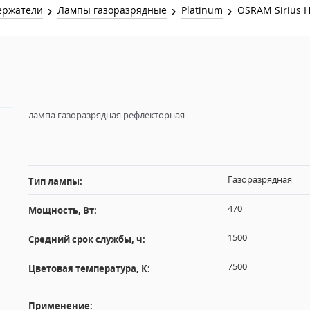
Звук и Видео
ержатели
Лампы газоразрядные
Platinum
OSRAM Sirius 
Лампы для бассейна
2х канальные модули
Коммутация и Материалы
3х канальные модули
Управление и Распределение
4х канальные модули
Спецэффекты и Расходники
5и канальные модули
лампа газоразрядная рефлекторная
Газоразрядная
Тип лампы:
470
Мощность, Вт:
1500
Средний срок службы, ч:
7500
Цветовая температура, К:
Применение: