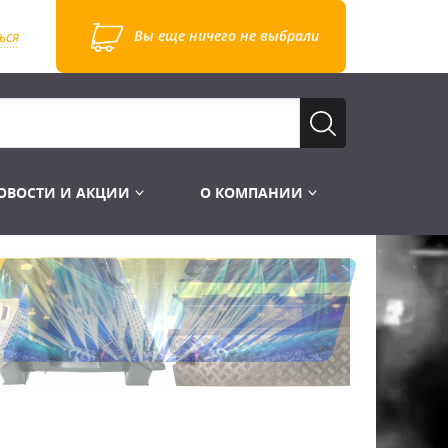
Вы еще ничего не выбрали
ься
ОВОСТИ И АКЦИИ
О КОМПАНИИ
Лампы для стробоскопов
Инструменты
Лампы UV TUV HNS
Готовые комплекты
Лебёдки и Аксессуары
Лампы видеопроекторные
Конструктор МИКРОСЦЕНА
Фермы Штативы Стойки
Пускорегулирующая аппаратура
6и канальные модули
Лестницы и Подиумы
Ламподержатели
7и канальные модули