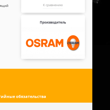
К сравнению
дящий
Производитель
тийные обязательства