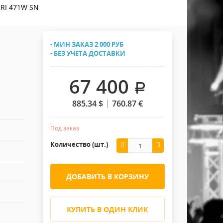
Хомуты Кронштейны Страховка
HRI 471W SN
Напольные покрытия
Скотчи и Стяжки
Дополнительные элементы
- МИН ЗАКАЗ 2 000 РУБ
Защитные чехлы и Кейсы
- БЕЗ УЧЕТА ДОСТАВКИ
Лежачий полицейский ИДН
67 400
.
885.34
$
760.87
€
Под заказ
Количество (шт.)
ДОБАВИТЬ В КОРЗИНУ
КУПИТЬ В ОДИН КЛИК