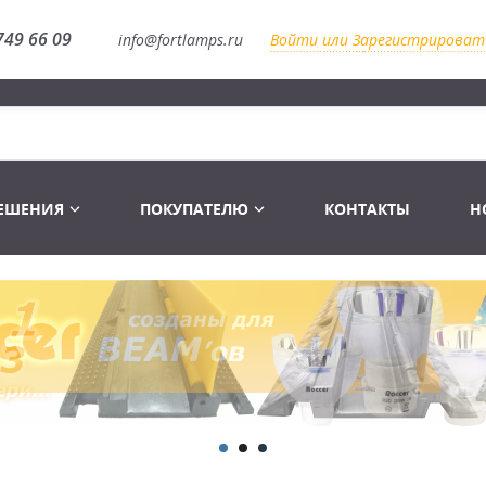
749 66 09
info@fortlamps.ru
Войти или Зарегистрироват
РЕШЕНИЯ
ПОКУПАТЕЛЮ
КОНТАКТЫ
Н
Лампы светодиодные
Распродажа
Лампы Винтаж Ретро Декор
Перчатки
Распродажа
 газоразрядные
Лампы галогенные 6-120 V
Сумки и подсумки
Световое оборудование
Лампы студийные 110-240 V
Распродажа
Ремни и страховка
Аксессуары для света
Лампы-фары PAR
1 канальные модули