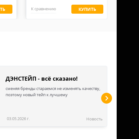
вными или едкими материалами, даже
К сравнению
К сравн
ТЬ
КУПИТЬ
мки не имеют защиту от огня.
ДЭНСТЕЙП - всё сказано!
сменяя бренды стараемся не изменять качеству,
поэтому новый тейп к лучшему
03.05.2026 г.
Новость