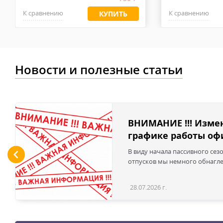
использовался, совпадает маркировка). Пожалуйста,
К сравнению
К сравнению
КУПИТЬ
высококачественные перчатки будут быстро изнашиват
Новости и полезные статьи
ВНИМАНИЕ !!! Изме
графике работы офи
В виду начала пассивного сез
отпусков мы немного обнаглел
28.07.2026 г.