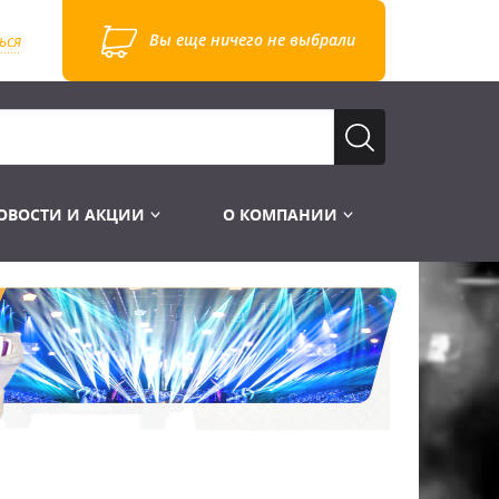
Вы еще ничего не выбрали
ься
ОВОСТИ И АКЦИИ
О КОМПАНИИ
Лампы для стробоскопов
Инструменты
Лампы UV TUV HNS
Готовые комплекты
Лебёдки и Аксессуары
Лампы видеопроекторные
Конструктор МИКРОСЦЕНА
Фермы Штативы Стойки
Пускорегулирующая аппаратура
6и канальные модули
Лестницы и Подиумы
Ламподержатели
7и канальные модули