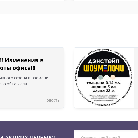
!! Изменения в
оты офиса!!!
сивного сезона и времени
го обнаглели...
Новость
И АКЦИЯХ ПЕРВЫМ!