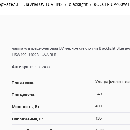
Звук и Видео
ержатели
Лампы UV TUV HNS
blacklight
ROCCER UV400W 
Лампы для бассейна
2х канальные модули
Коммутация и Материалы
3х канальные модули
Управление и Распределение
4х канальные модули
Спецэффекты и Расходники
5и канальные модули
лампа ультрафиолетовая UV черное стекло тип Blacklight Blue ан
HSW400 H400BL UVA BLB
Артикул:
ROC-UV400
Ультрафиолетовая
Тип лампы:
E40
Тип цоколя:
400
Мощность, Вт:
135
Напряжение, В: