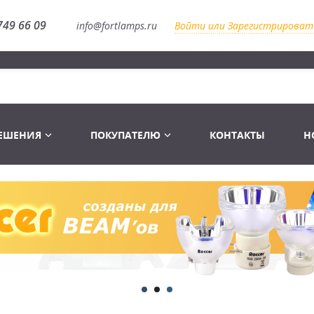
749 66 09
info@fortlamps.ru
Войти или Зарегистрироват
РЕШЕНИЯ
ПОКУПАТЕЛЮ
КОНТАКТЫ
Н
Лампы светодиодные
Распродажа
Лампы Винтаж Ретро Декор
Перчатки
Распродажа
 газоразрядные
Лампы галогенные 6-120 V
Сумки и подсумки
Световое оборудование
Лампы студийные 110-240 V
Распродажа
Ремни и страховка
Аксессуары для света
Лампы-фары PAR
1 канальные модули