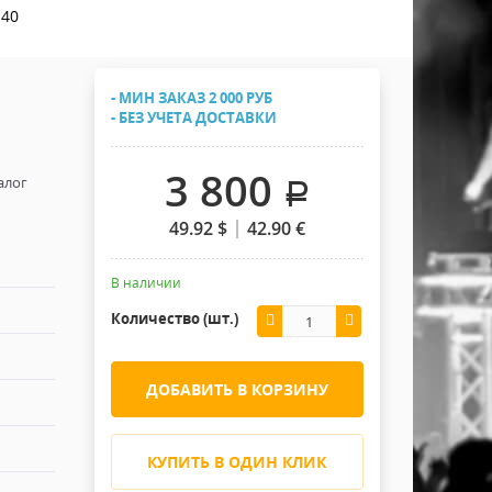
Хомуты Кронштейны Страховка
E40
Напольные покрытия
Скотчи и Стяжки
Дополнительные элементы
- МИН ЗАКАЗ 2 000 РУБ
Защитные чехлы и Кейсы
- БЕЗ УЧЕТА ДОСТАВКИ
Лежачий полицейский ИДН
3 800
алог
.
49.92
$
42.90
€
В наличии
Количество (шт.)
ДОБАВИТЬ В КОРЗИНУ
КУПИТЬ В ОДИН КЛИК