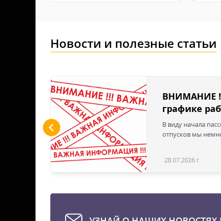
Новости и полезные статьи
льшие
ВНИМАНИЕ !
графике раб
ы LED
В виду начала пас
 для
отпусков мы немно
дустрии
вым
28.07.2026 г.
Статья
эти
твечая
е для
стью
УЗНАЙ О НАШИХ НОВОСТЯХ 