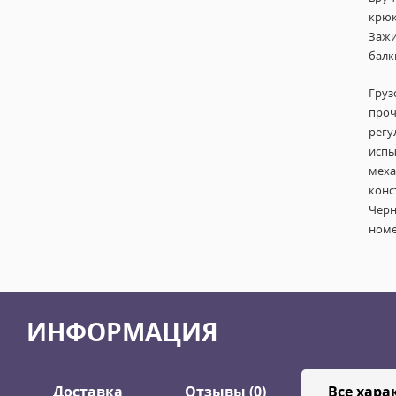
крюк
Зажи
балк
Груз
проч
регу
испы
меха
конс
Черн
номе
ИНФОРМАЦИЯ
Доставка
Отзывы (0)
Все хара