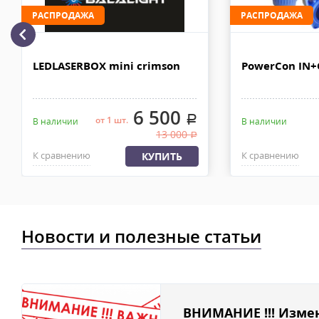
МКАД после 100% предоплаты. Вес заказа не более 100 кг, габа
РАСПРОДАЖА
РАСПРОДАЖА
110х90х80 см. Сроки доставки 2-4 рабочих дня. Стоимость дост
рублей. Документы отправляем с заказом или по ЭДО.
Доставка по Москве, МО и России - EMS ПОЧТА РОССИИ
LEDLASERBOX mini crimson
PowerCon IN
Отправку заказа курьерской службой EMS осуществляем из офи
в течении 2-4х рабочих дней с момента 100% предоплаты, весом
6 500
.
от 1 шт.
В наличии
В наличии
13 000
.
К сравнению
К сравнению
КУПИТЬ
Новости и полезные статьи
ВНИМАНИЕ !!! Изме