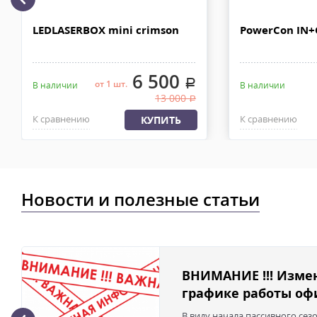
рублей. Документы отправляем с заказом или по ЭДО.
Доставка по Москве, МО и России - EMS ПОЧТА РОССИИ
LEDLASERBOX mini crimson
PowerCon IN
Отправку заказа курьерской службой EMS осуществляем из офи
в течении 2-4х рабочих дней с момента 100% предоплаты, весом
6 500
.
от 1 шт.
В наличии
В наличии
13 000
.
К сравнению
К сравнению
КУПИТЬ
Новости и полезные статьи
ВНИМАНИЕ !!! Изме
графике работы офи
В виду начала пассивного сез