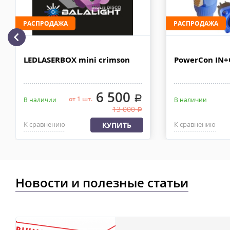
Доставка личным автотранспортом осуществляется по Москве и
МКАД после 100% предоплаты. Вес заказа не более 100 кг, габа
РАСПРОДАЖА
РАСПРОДАЖА
110х90х80 см. Сроки доставки 2-4 рабочих дня. Стоимость дост
рублей. Документы отправляем с заказом или по ЭДО.
Доставка по Москве, МО и России - EMS ПОЧТА РОССИИ
LEDLASERBOX mini crimson
PowerCon IN
Отправку заказа курьерской службой EMS осуществляем из офи
в течении 2-4х рабочих дней с момента 100% предоплаты, весом
6 500
.
от 1 шт.
В наличии
В наличии
13 000
.
К сравнению
К сравнению
КУПИТЬ
Новости и полезные статьи