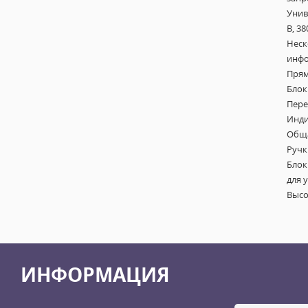
Унив
В, 38
Неск
инфо
Прям
Блок
Пере
Инди
Обща
Ручк
Блок
для 
Высо
ИНФОРМАЦИЯ