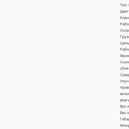
Тип:
Двига
Клас
Рабо
Скор
Груз
Цепь:
Рабо
Фрик
Усил
сбоя
Сред
Улуч
прав
возм
влаг
Вес л
Вес з
Габа
Микр