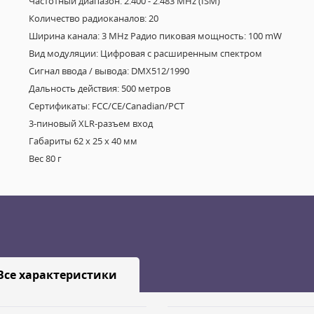
Частотный диапазон: 2.400 - 2.483 MHz (ISM)
Количество радиоканалов: 20
Ширина канала: 3 MHz Радио пиковая мощность: 100 mW
Вид модуляции: Цифровая с расширенным спектром
Сигнал ввода / вывода: DMX512/1990
Дальность действия: 500 метров
Сертификаты: FCC/CE/Canadian/PCT
3-пиновый XLR-разъем вход
Габариты 62 х 25 х 40 мм
Вес 80 г
Все характеристики