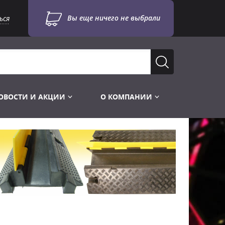
Вы еще ничего не выбрали
ься
ОВОСТИ И АКЦИИ
О КОМПАНИИ
Лампы для стробоскопов
Инструменты
Лампы UV TUV HNS
Готовые комплекты
Лебёдки и Аксессуары
Лампы видеопроекторные
Конструктор МИКРОСЦЕНА
Фермы Штативы Стойки
Пускорегулирующая аппаратура
6и канальные модули
Лестницы и Подиумы
Ламподержатели
7и канальные модули