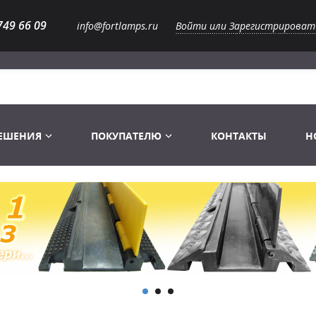
749 66 09
info@fortlamps.ru
Войти или Зарегистрироват
РЕШЕНИЯ
ПОКУПАТЕЛЮ
КОНТАКТЫ
Н
Лампы светодиодные
Распродажа
Лампы Винтаж Ретро Декор
Перчатки
Распродажа
 газоразрядные
Лампы галогенные 6-120 V
Сумки и подсумки
Световое оборудование
Лампы студийные 110-240 V
Распродажа
Ремни и страховка
Аксессуары для света
Лампы-фары PAR
1 канальные модули