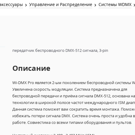
Звук и Видео
аксессуары
Управление и Распределение
Системы WDMX
Лампы для бассейна
2х канальные модули
Коммутация и Материалы
3х канальные модули
Управление и Распределение
4х канальные модули
Спецэффекты и Расходники
5и канальные модули
передатчик беспроводного DMX-512 сигнала, 3-pin
Описание
Wi-DMX Pro является 2-ым поколением беспроводной системы W
Увеличена скорость модуляции. Система предназначена для
беспроводной передачи и приёма сигнала DMX-512, основана н
технологии в широкой полосе частот международного ISM диап
Данная система поможет вам сократить время монтажа. Помож
избежать потери сигнала DMX. Система очень проста и удобна в
работе. Совместима со всеми типами оборудования и пультов.