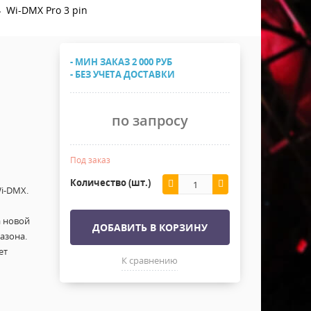
Хомуты Кронштейны Страховка
Wi-DMX Pro 3 pin
Напольные покрытия
Скотчи и Стяжки
Дополнительные элементы
- МИН ЗАКАЗ 2 000 РУБ
Защитные чехлы и Кейсы
- БЕЗ УЧЕТА ДОСТАВКИ
Лежачий полицейский ИДН
по запросу
Под заказ
Количество (шт.)
i-DMX.
а новой
ДОБАВИТЬ В КОРЗИНУ
азона.
ет
К сравнению