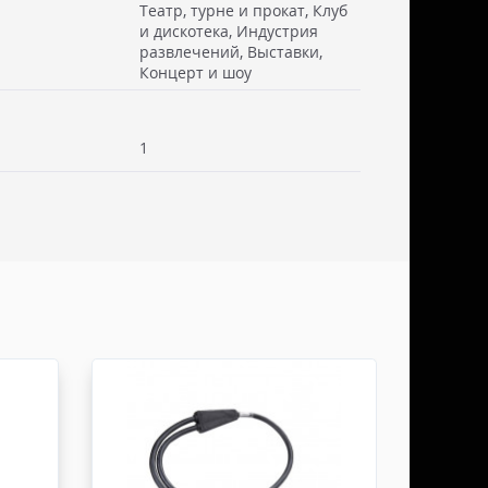
Театр, турне и прокат, Клуб
и дискотека, Индустрия
развлечений, Выставки,
 см. Стоимость доставки включаем в товар.
Концерт и шоу
. Документы отправляем с заказом или по ЭДО.
ссии - СДЭК
1
ьерской службы СДЭК осуществляем в течении 3-5
редоплаты и от суммы заказа не менее 50.000
абаритами не более 100х30х30 см. Заявку оформляет
жна быть приложена доверенность. Документы
ДО.
России - ТК ДЕЛОВЫЕ ЛИНИИ
ТК ДЕЛОВЫЕ ЛИНИИ осуществляем в течении 3-5
редоплаты, от суммы заказа не менее 50.000 руб,
итами не более 100х100х80 см. Заявку оформляет
жна быть приложена доверенность. Документы
ДО.