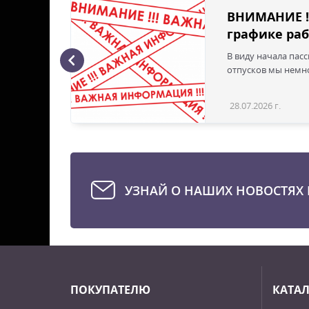
ВНИМАНИЕ !
графике раб
В виду начала пас
ая с
отпусков мы немно
28.07.2026 г.
Статья
УЗНАЙ О НАШИХ НОВОСТЯХ 
ПОКУПАТЕЛЮ
КАТА