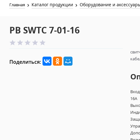
Каталог продукции
Оборудование и аксессуар
Главная
PB SWTC 7-01-16
свит
кабе
Поделиться:
О
Вход
16A
Выхо
Инди
Защи
Упра
Допо
Возм