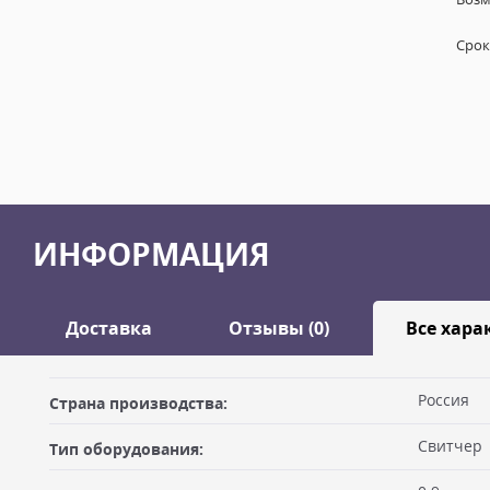
Срок
ИНФОРМАЦИЯ
Доставка
Отзывы (0)
Все хара
Оставить отзыв
Россия
Страна производства:
ДОСТАВКА
Свитчер
Тип оборудования:
Самовывоз из офиса
Ваше имя