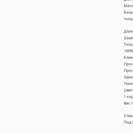
Мато
боль
толщ
Длин
Шири
Толщ
100%
Клее
Проч
Проч
Удли
Темп
Цвет
1 ко
Вес 1
Стан
Под 