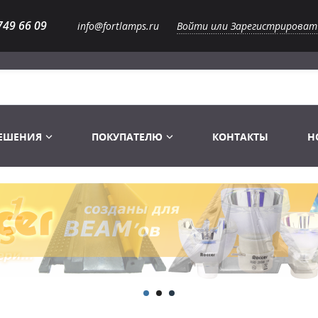
749 66 09
info@fortlamps.ru
Войти или Зарегистрироват
РЕШЕНИЯ
ПОКУПАТЕЛЮ
КОНТАКТЫ
Н
Лампы светодиодные
Распродажа
Лампы Винтаж Ретро Декор
Перчатки
Распродажа
 газоразрядные
Лампы галогенные 6-120 V
Сумки и подсумки
Световое оборудование
Лампы студийные 110-240 V
Распродажа
Ремни и страховка
Аксессуары для света
Лампы-фары PAR
1 канальные модули