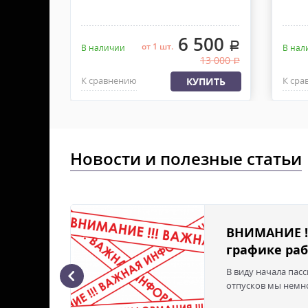
800
6 500
.
.
от 1 шт.
В наличии
В нал
1 400
13 000
.
.
К сравнению
К сра
ПИТЬ
КУПИТЬ
Новости и полезные статьи
ВНИМАНИЕ !
графике раб
В виду начала пас
ая с
отпусков мы немно