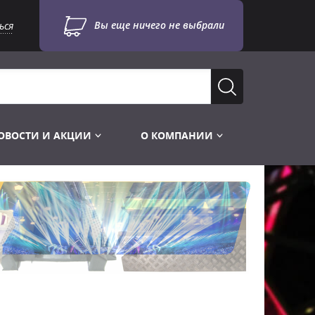
Вы еще ничего не выбрали
ься
ОВОСТИ И АКЦИИ
О КОМПАНИИ
Лампы для стробоскопов
Инструменты
Лампы UV TUV HNS
Готовые комплекты
Лебёдки и Аксессуары
Лампы видеопроекторные
Конструктор МИКРОСЦЕНА
Фермы Штативы Стойки
Пускорегулирующая аппаратура
6и канальные модули
Лестницы и Подиумы
Ламподержатели
7и канальные модули