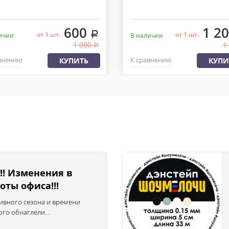
600
1 2
.
от 1 шт.
от 1 шт.
ичии
В наличии
1 000
1
.
внению
К сравнению
КУПИТЬ
КУПИ
!! Изменения в
оты офиса!!!
сивного сезона и времени
го обнаглели...