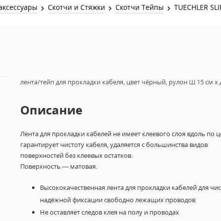
Звук и Видео
аксессуары
Скотчи и Стяжки
Скотчи Тейпы
TUECHLER SL
Лампы для бассейна
2х канальные модули
Коммутация и Материалы
3х канальные модули
Управление и Распределение
4х канальные модули
Спецэффекты и Расходники
5и канальные модули
лента/тейп для прокладки кабеля, цвет чёрный, рулон Ш 15 см х 
Описание
Лента для прокладки кабелей не имеет клеевого слоя вдоль по ц
гарантирует чистоту кабеля, удаляется с большинства видов
поверхностей без клеевых остатков.
Поверхность — матовая.
Высококачественная лента для прокладки кабелей для чис
надёжной фиксации свободно лежащих проводов
Не оставляет следов клея на полу и проводах