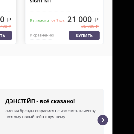
SIGHT KIT
алюм.
00
21 000
.
.
от 1 шт.
В наличии
В налич
 700
36 000
.
.
К сравнению
К сравн
ТЬ
КУПИТЬ
ДЭНСТЕЙП - всё сказано!
сменяя бренды стараемся не изменять качеству,
поэтому новый тейп к лучшему