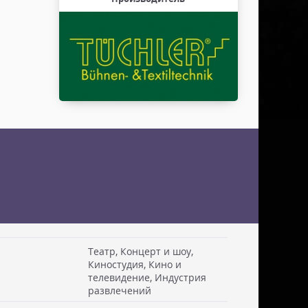
Театр, Концерт и шоу,
Киностудия, Кино и
телевидение, Индустрия
 см. Стоимость доставки включаем в товар.
развлечений
. Документы отправляем с заказом или по ЭДО.