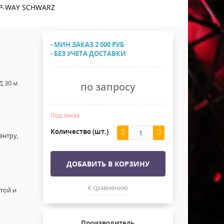
Хомуты Кронштейны Страховка
IP-WAY SCHWARZ
Напольные покрытия
Скотчи и Стяжки
Дополнительные элементы
- МИН ЗАКАЗ 2 000 РУБ
Защитные чехлы и Кейсы
- БЕЗ УЧЕТА ДОСТАВКИ
Лежачий полицейский ИДН
Д 30 м
по запросу
Под заказ
Количество (шт.)
ентру,
ДОБАВИТЬ В КОРЗИНУ
К сравнению
той и
Производитель